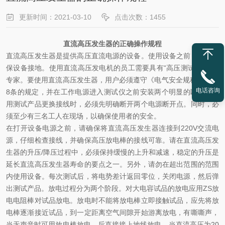
更新时间：2021-03-10
点击次数：1455
直流高压发生器的正确操作规程
直流高压发生器是提供高压直流电源的设备。使用设备之前，需要确
保设备接地。使用直流高压发电机的员工需要具有“高压测试证书”的
专家。要使用直流高压发生器，用户必须遵守《电气安全规程》第16
电话咨询
8条的规定，并在工作电源进入测试仪之前安装两个明显的断开点。
用测试产品更换接线时，必须先明确断开两个电源断开点。同时，必
须至少有三名工人在现场，以确保使用者的安全。
在打开设备电源之前，请确保将直流高压发生器连接到220V交流电
源，仔细检查接线，并确保高压放电棒的接线可靠。请在直流高压发
生器的升压/降压过程中，必须保持缓慢的上升和减速，稳定的升压是
延长直流高压发生器寿命的要点之一。另外，请勿在超出范围的范围
内使用设备。每次测试后，将电势差计返回零位，关闭电源，然后弹
出测试产品。放电过程分为两个阶段。对大电容试品的放电应用ZS放
电电阻棒对试品放电。放电时不能将放电棒立即接触试品，应先将放
电棒逐渐接近试品，到一定距离空气间隙开始游离放电，有嘶嘶声，
当无声音时可用放电棒放电，后直接接上地线放电。当直流高压为20