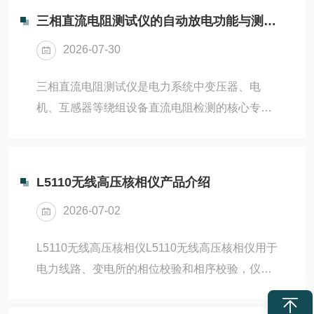
三相直流电阻测试仪的自动放电功能与测试安全防护要点
2026-07-30
三相直流电阻测试仪是电力系统中变压器、电
机、互感器等绕组设备直流电阻检测的核心专用
设备，主要用于精准判断绕组线圈的接线状态、
材质性能、连接可靠性，排查绕组匝间短路、接
头接触不良、线圈老化等潜在隐患。自动放电功
L5110无线高压核相仪产品介绍
能是该设备的核心辅助功能，可有效解决测试结
2026-07-02
束后被测设备残余电荷滞留问题，规避残余电压
引发的安全风险与测试误差，而安全防护体系是
L5110无线高压核相仪L5110无线高压核相仪用于
设备稳定运行、保障人员与设备安全的关键。三
电力线路、变电所的相位校验和相序校验，仪器
相直流电阻测试仪的自动放电功能依托智能化闭
具有核相、测相序、验电等功能，无线高压核相
环控制逻辑与内置放电回路实现。在绕组直流电
仪符合（EMC）标准要求，具备强的抗干扰性，