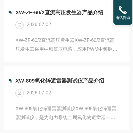
阻测试过程中，感性负...
适应各种电磁场干扰场合。将被测高电压相位信
XW-ZF-60/2直流高压发生器产品介绍
号由采集器取出，经过处理后直接发射出去，再
电话咨询
2026-07-02
由核相仪主机接收并进行相位比较，对核相后的
结果定性。高压核相仪信号采用无线传输，真正
XW-ZF-60/2直流高压发生器XW-ZF-60/2直流高
达到安全可靠、快速准确，适应各种核相场合。
压发生器采用中频倍压电路，应用PWM中频脉宽
性能特点◆用于电力线路、变电所的相位校验和
调制技术，闭环调整，采用了电压大反馈，使电
相序校验，具有核相、测相序、验电等功能。具
压稳定度大幅度提高。使用性能大功率IGBT器件
备强...
及其驱动技术，并根据电磁兼容性理论，采用特
XW-809氧化锌避雷器测试仪产品介绍
殊屏蔽、隔离和接地等措施。使直流高压发生器
2026-07-02
具备了高品质、便携式，并能承受额定电压放电
而不损坏。仪器更可靠、更稳定，倍压筒体积
XW-809氧化锌避雷器测试仪XW-809氧化锌避雷
小，容量大，过载能力强，便于现场作业试验。
器测试仪，是为电力系统金属氧化物避雷器带电
产品特点1、同类产品体积更小、重量更轻、更
检测而设计的专用仪器。它可以对设备在运行状
美观、更可靠、操作简便、功能齐全，便于...