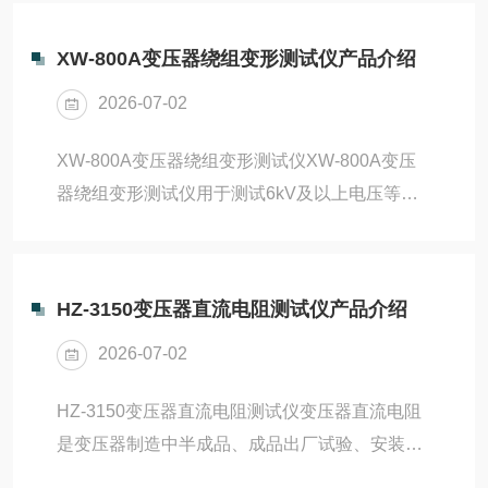
态下进行交流泄漏参数的测量，以便及时发现设
备内部绝缘受潮及阀片老化等危险缺陷。该仪器
XW-800A变压器绕组变形测试仪产品介绍
通过对被测设备的电压、电流信号的采样，运用
2026-07-02
傅立叶变换技术、谐波分析和数字滤波等抗干扰
方法，使测量结果准确可靠。性能特点1.全自动
XW-800A变压器绕组变形测试仪XW-800A变压
仪器，一次接线可同时测量三相数据；2.具有谐
器绕组变形测试仪用于测试6kV及以上电压等级
波分析功能，能准确地分析出基波及3、5、7次
电力变压器及其它特殊用途的变压器，电力变压
谐波的含量；3.抗干扰功能，确保数据准确可
器在运行或者运输过程中不可避免地要遭受各种
靠...
故障短路电流的冲击或者物理撞击，在短路电流
HZ-3150变压器直流电阻测试仪产品介绍
产生的电动力作用下，变压器绕组可能失去稳定
2026-07-02
性，导致局部扭曲、鼓包或移位等长久变形现
象，这样将严重影响变压器的**运行。按国家电
HZ-3150变压器直流电阻测试仪变压器直流电阻
力行业标准DL/T911－2004采用频率响应分析法
是变压器制造中半成品、成品出厂试验、安装、
测量变压器的绕组变形，是通过检测变压器各个
大修、改变分接开关后、交接试验及电力部门预
绕组的幅频响应特性，并对检测结果进行纵...