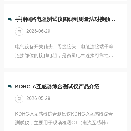
防性试验的必测项目。可以检查绕组接头的焊接
质量和绕组有无匝间短路，可以检测电压分接开
手持回路电阻测试仪四线制测量法对接触电阻的检测精度优化
关的各个位置接触是否良好以及分接开关实际位
2026-06-29
置与指示位置是否相符，引出线是否有断裂，多
股导线并绕是否有断股等情况。为了满足变压器
电气设备开关触头、母线接头、电缆连接端子等
直流电阻快速测量的需要，HZ-3150变压器直流
连接部位的接触电阻，是衡量电气连接可靠性的
电阻测试仪采用全新电源技术，具有体积小、重
核心指标，接触电阻异常会引发局部发热、线路
量轻、输出电流大、重复性好、抗干扰、保护功
损耗增大、设备故障等安全隐患，因此精准检测
能等特...
接触电阻是电气运维的核心工作。传统两线制测
KDHG-A互感器综合测试仪产品介绍
量方式易受测试线电阻、接触引线电阻、接线接
2026-05-29
触损耗的干扰，检测误差较大，无法满足高精度
检测需求。手持回路电阻测试仪搭载的四线制测
KDHG-A互感器综合测试仪KDHG-A互感器综合
量法，可有效规避线路干扰，大幅优化接触电阻
测试仪，主要用于现场检测CT（电流互感器）的
的检测精度与数据稳定性。四线制测量法的核心