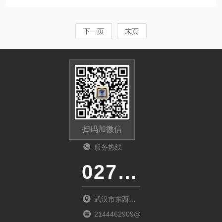
伏安特性、变比、极性、退磁、5%/10%的误差
技术优势在于将测试回路的电流回路与电压检测
曲线、二次侧回路检查和工频交流耐压等，单机
回路相互分离，独立...
输出电压可达1000V，电流达到600A。试验时仅
下一页
末页
需设定测试电压/电流值，不需要设置步长，设备
便能够自动升压/升流，并将互感器的伏安特性曲
线或变比、极性等实验结果快速显示出来，支持
数据保存和现场打印，不但省去手动调压、人工
记录、描曲线等繁琐劳动，CT伏安特性测试仪还
能通过USB接口与笔记本电脑联机...
扫码加微信
服务热线
027-86536268
武汉市东西湖
区环湖中路源
2144462909@qq.com