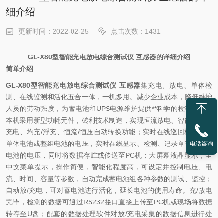
细介绍
更新时间：2022-02-25
点击次数：1431
GL-X80型智能充电放电综合测试仪 互感器的详细介绍
简单介绍
GL-X80型智能充电放电综合测试仪 互感器
集充电、放电、单体检
测、在线监测和活化五合一体，一机多用。减少企业成本，降低维护
人员的劳动强度，为蓄电池和UPS电源维护提供**科学的检测手段。
本机采用新型功耗元件，砖利技术制造，实现恒流放电、智能三阶段
充电、均充/浮充、恒流/恒压自动转换功能；实时在线巡回检测每个
单体电池或整组电池的电压，实时在线显示、检测、记录单节或整组
电话咨询
电池的电压，同时将数据存贮或传送至PC机；大屏幕液晶显示，全
中文菜单提示，操作简便，智能化程度高，可设定并控制电压、电
流、时间、容量等参数，自动完成蓄电池组各种参数的测试、监控；
自动放/充电，可对蓄电池进行活化，延长电池的使用寿命。充/放电
完毕，检测的数据可通过RS232接口直接上传至PC机或现场将数据
转存至U盘；配套的数据处理软件对放/充电采集的数据信息进行处