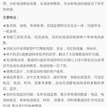
理，分析电池剩余容量，生成各种图表，为分析电池性能提供了科学
的依据。
主要特点：
★集充电、放电、单体检测、在线监测和活化五合一体，功能齐全，
一机多用。
★智能三阶段充电、恒流放电、实时在线巡回检测每个单体电池参
数。
★功耗元件采用新型PTC陶瓷电阻，安全，无红热现象，寿命长。
★单片机至U盘数据转存技术的应用，解决了大容量数据存贮问题。
★充/放电结束，数据经U盘转存或经RS232接口上传计算机后台处理
后可自动生成各种图表，电池性能一目了然。
★便携式设计，方便流动性强的用户使用。
★液晶屏显示，全中文菜单提示，操作简便，智能化程度高，可设定
电压、电流、时间、容量等参数，自动完成蓄电池组各种参数的测
试、监控。
★实时在线监控功能：实时在线监测、显示所有测试数据：电流、电
池组电压、单体电池电压、时间、 容量等，同时将数据存贮并传送至
PC机,显示并打印各种图表。