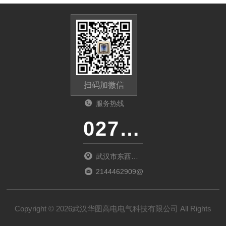
扫码加微信
服务热线
027-86536268
武汉市东西湖
区环湖中路源
2144462909@qq.com
源鑫工业园B
栋
Copyright © 2026武汉华图高电电气科技有限公司 All Rights