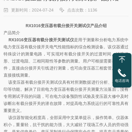
更新时间：2024-07-24
点击次数：1136
RX1016变压器有载分接开关测试仪产品介绍
产品简介
RX1016变压器有载分接开关测试仪
是用于测量和分析电力系统中
电力变压器有载分接开关电气性能指标的综合检测设备。该仪器通过
特殊设计的测量电路，可实现对有载分接开关的过渡时间、过渡波
形、过渡电阻、三相同期性等参数的测量。用户可根据需要和现场条
件，直接由分接开关引线进行测量，也可由变压器三相套管及中性点
直接接线测量。
电话咨询
该变压器有载分接开关测试仪具有对所测数据进行分析、存贮、打
印等功能。解决了目前电力变压器有载分接开关测量方法落后，没有
专用测试手段的问题，可在电力设备预防性试验及变压器大修中及时
诊断出有载分接开关的潜在故障，对提高电力系统运行的可靠性具有
重要意义。
该仪器智能化程度高，全部采用中文菜单提示，操作简单。仪器体
积小，重量轻，抗干扰的能
力强，大大减轻了现场工作人员的劳动强
度，是发供电单位，变压器制造行业保障安全生产，提高产品质量的