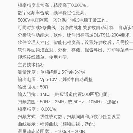
频率精度非常高，精度高于0.001% 。
数字化频率合成，频率稳定性更高。
5000V电压隔离、充分保护测试电脑正常工作。
可同时加载9条曲线，各条曲线相关参数自动计算，自动诊
分析软件功能大，软件、硬件指标满足DL/T911-2004要求
软件管理人性化、智能化程度高，设置好参数后，只需按
软件界面简洁直观，分析、存储、报告导出、打印等菜单
现场接线简单、使用方便。
主要技术指标
测量速度：单相绕组1.5分钟-3分钟
输出电压：Vpp-10V，测试中自动调整
输出阻抗：50Ω
输入阻抗：1MΩ （响应通道内置50Ω匹配电阻）
扫频范围：50Hz－2MHz 或 50Hz－10MHz（选配）
频率精度： 0.001%
扫频方式：线性或对数，扫频间隔和点数可任意设置
曲线显示：幅频曲线（相频曲线，选配）
测量动态范围宽：－100dB～20dB