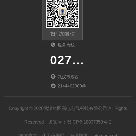
扫码加微信
服务热线
027-86536268
武汉市东西湖
区环湖中路源
2144462909@qq.com
源鑫工业园B
栋
Copyright © 2026武汉华图高电电气科技有限公司 All Rights
Reserved
备案号：
鄂ICP备18007353号-2
技术支持：
化工仪器网
管理登录
sitemap.xml