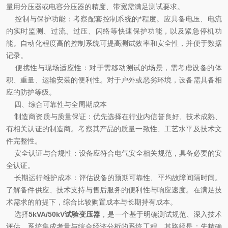
量用分压器或电容分压器的精度、带宽需满足测试要求。
控制与保护功能：考察配套控制系统的*程度。应具备电压、电流
的实时监测、过流、过压、闪络等快速保护功能，以及紧急停机功
能。自动化程度高的控制系统可提高测试效率和安全性，并便于数据
记录。
便携性与现场适应性：对于需移动测试的场景，需考虑设备的体
积、重量、运输安装的便利性。对于户外或恶劣环境，设备需具备相
应的防护等级。
四、综合可靠性与全周期成本
制造商资质与质量保证：优先选择在行业内信誉良好、技术成熟、
有相关认证的制造商。考察其产品的质量一致性、工艺水平及技术文
件完整性。
安全认证与合规性：设备应符合电气安全相关规范，具备必要的安
全认证。
长期运行维护成本：评估设备的预期可靠性、平均故障间隔时间。
了解备件供应、技术支持与售后服务的便利性与响应速度。在满足技
术需求的前提下，综合比较购置成本与长期持有成本。
选择
5kVA/50kV试验变压器
，是一个基于明确测试规范、深入技术
评估、系统集成考量与综合经济分析的系统工程。其路径是：先精确