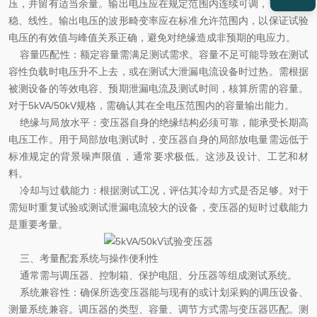
压，并留有适当余量。输出电压应在规定范围内连续可调，调节应平
稳、线性。输出电压的波形畸变率应在标准允许范围内，以保证试验
电压的有效值与峰值关系正确，避免对绝缘造成非预期的电应力。
容量匹配性：额定容量需满足测试需求。容量不足可能导致在测试
容性负载时电压升不上去，或在测试大泄漏电流设备时过热。需根据
被测设备的等效电容、预期泄漏电流及测试时间，核算所需的容量。
对于5kVA/50kV规格，需确认其在全电压范围内的容量输出能力。
绝缘与局放水平：变压器自身的绝缘结构必须可靠，能承受长期高
电压工作。用于局部放电测试时，变压器自身的局部放电量需远低于
标准规定的背景噪声限值，通常要求极低。这涉及设计、工艺和材
料。
冷却与过载能力：根据测试工况，评估其冷却方式是否足够。对于
需短时重复试验或测试泄漏电流较大的设备，变压器的短时过载能力
是重要考量。
三、考量配套系统与操作便利性
通常需与调压器、控制箱、保护电阻、分压器等组成测试系统。
系统兼容性：确保所选变压器能与现有的或计划采购的调压设备、
测量系统兼容。调压器的类型、容量、调节方式需与变压器匹配。测