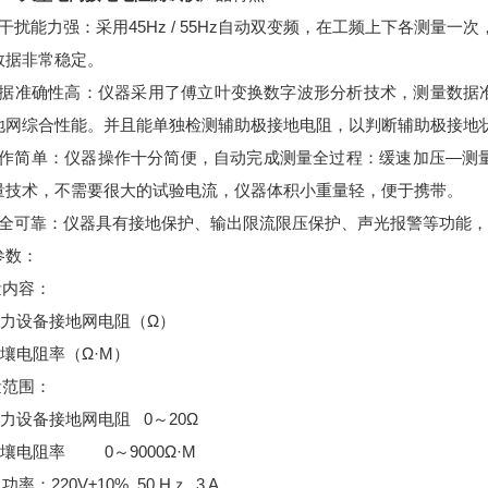
干扰能力强：采用45Hz / 55Hz自动双变频，在工频上下各测量
数据非常稳定。
数据准确性高：仪器采用了傅立叶变换数字波形分析技术，测量数据
地网综合性能。并且能单独检测辅助极接地电阻，以判断辅助极接地
操作简单：仪器操作十分简便，自动完成测量全过程：缓速加压—测量
量技术，不需要很大的试验电流，仪器体积小重量轻，便于携带。
安全可靠：仪器具有接地保护、输出限流限压保护、声光报警等功能
参数：
量内容：
电力设备接地网电阻（Ω）
壤电阻率（Ω·M）
量范围：
力设备接地网电阻 0～20Ω
壤电阻率 0～9000Ω·M
功率：220V±10% 50 Hｚ 3 A