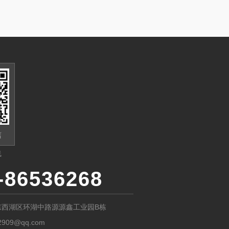
信
线
-86536268
东西湖区环湖中路源源鑫工业园B栋
2909@qq.com