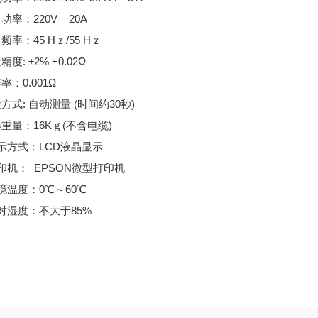
出功率：220V 20A
出频率：45 Hｚ/55 Hｚ
精度: ±2% +0.02Ω
率：0.001Ω
量方式: 自动测量 (时间约30秒)
器重量：16Kｇ(不含电缆)
显示方式：LCD液晶显示
打印机： EPSON微型打印机
环境温度：0℃～60℃
相对湿度：不大于85%