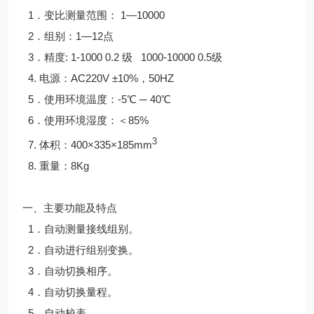
1
．变比测量范围： 1—10000
2
．组别：1—12点
3
．精度: 1-1000 0.2 级 1000-10000 0.5级
4.
电源：AC220V ±10%，50HZ
5
．使用环境温度：-5℃ ─ 40℃
6
．使用环境湿度：＜85%
3
7.
体积：400×335×185mm
8.
重量：8Kg
一、主要功能及特点
1
．自动测量接线组别。
2
．自动进行组别变换。
3
．自动切换相序。
4
．自动切换量程。
5
．自动校表。