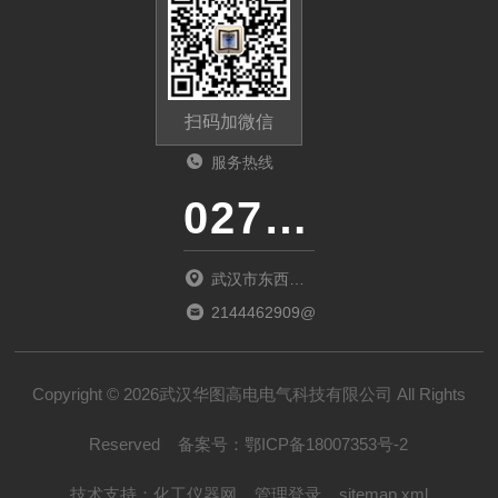
扫码加微信
服务热线
027-86536268
武汉市东西湖
区环湖中路源
2144462909@qq.com
源鑫工业园B
栋
Copyright © 2026武汉华图高电电气科技有限公司 All Rights
Reserved
备案号：
鄂ICP备18007353号-2
技术支持：
化工仪器网
管理登录
sitemap.xml