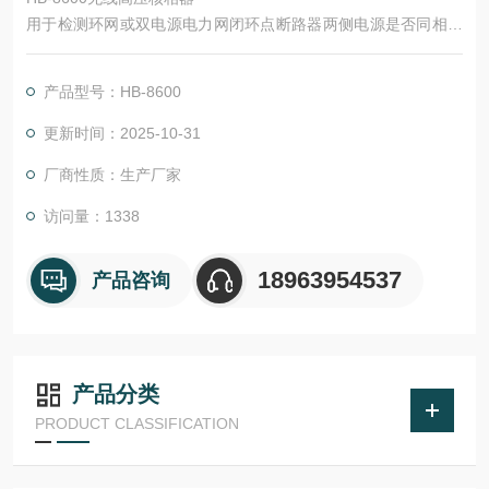
用于检测环网或双电源电力网闭环点断路器两侧电源是否同相。
在闭环两电源之前一定要进行核相操作，否则可能发生短路。仪
器适合6KV～220KV输电线路带电核相作业，同时具有高压验电
产品型号：HB-8600
和核定相序的功能。
仪器采用无线传输技术，操作安全可靠，使用方便，克服了有线
更新时间：2025-10-31
核相器的诸多缺点，符合国家电力安全工器具质量监督检验测试
厂商性质：生产厂家
相关标准。与有线核相器相比，其主要优点是去掉了连
访问量：1338
18963954537
产品咨询
产品分类
PRODUCT CLASSIFICATION