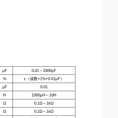
μF
0.01～3300μF
%
±（读数×1%+0.01μF）
μF
0.01
H
1000μH～10H
Ω
0.1Ω～1kΩ
Ω
0.1Ω～1kΩ