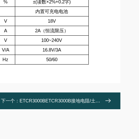
%
±(读数×2%+0.2字)
内置可充电电池
V
18V
A
2A（恒流限压）
V
100~240V
V/A
16.8V/3A
Hz
50/60
下一个：
ETCR3000BETCR3000B接地电阻/土壤电阻率测试仪