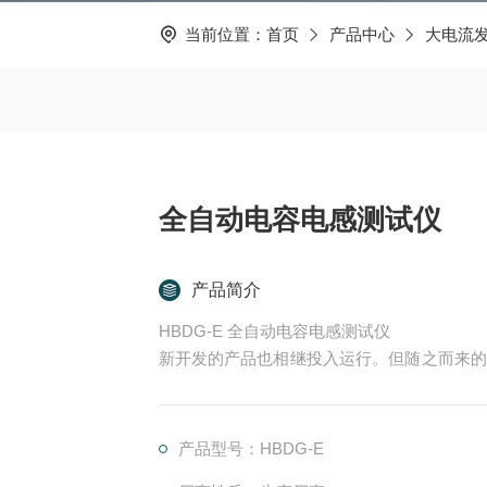
当前位置：
首页
产品中心
大电流
全自动电容电感测试仪
产品简介
HBDG-E 全自动电容电感测试仪
新开发的产品也相继投入运行。但随之而来的
不见的爆炸着火事故亦多次发生，并出现过严
事故进行认真分析、研究后，认为事故率的上
是：无功补偿技术管理和运行人员新
产品型号：HBDG-E