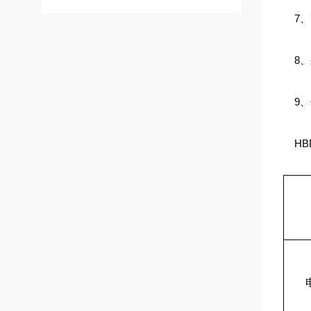
7、
8、
9、
HB