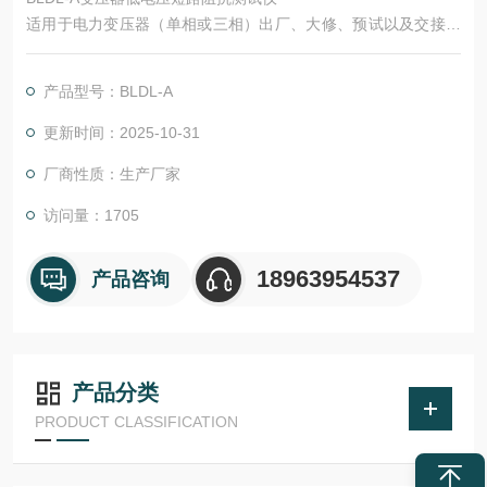
适用于电力变压器（单相或三相）出厂、大修、预试以及交接试
验中低电压负载阻抗测试。
产品型号：BLDL-A
其原理是在现场对电力变压进行短路阻抗（%）测试，并与铭牌
值或出厂值进行比较，能发现出厂试验后经运输、安装和运行中
更新时间：2025-10-31
严重故障电流等所造成的绕组位移、变形等缺陷（ 《2000年中国
厂商性质：生产厂家
供电会议》中规定超过± 3%的短路变化应视为显著变化）。
访问量：1705
18963954537
产品咨询
产品分类
PRODUCT CLASSIFICATION