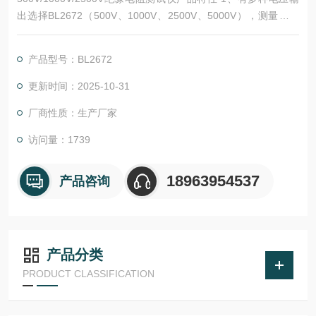
出选择BL2672（500V、1000V、2500V、5000V），测量电阻
量程范围可达0～200GΩ，电阻量程范围可自动转换，并有相应
的指示。2、 两种方式同步显示绝缘阻值。机械指针采用超薄型
产品型号：BL2672
张丝结构抗震能力强。机械指针的采用可容易观察绝缘电阻的变
化范围，点阵液晶屏的采用可指导用户操作仪表并可精确
更新时间：2025-10-31
厂商性质：生产厂家
访问量：1739
18963954537
产品咨询
产品分类
PRODUCT CLASSIFICATION