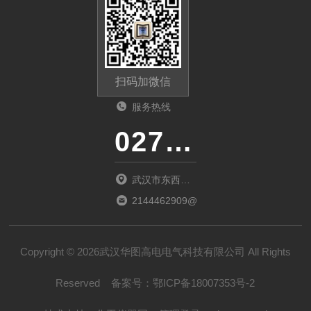
扫码加微信
服务热线
027-86536268
武汉市东西湖
区环湖中路源
2144462909@qq.com
源鑫工业园B
栋
Copyright © 2026武汉华图高电电气科技有限公司 All Rights
Reserved
备案号：
鄂ICP备18007353号-2