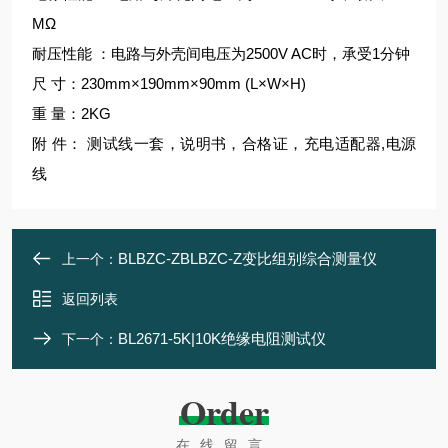
MΩ
耐压性能 ：电路与外壳间电压为2500V AC时，承受1分钟
尺 寸：230mm×190mm×90mm (L×W×H)
重 量：2KG
附 件： 测试线一套，说明书，合格证，充电适配器,电源
线
BLBZC-ZBLBZC-Z变比组别综合测量仪
上一个：
返回列表
BL2671-5K|10K绝缘电阻测试仪
下一个：
Order
在线留言