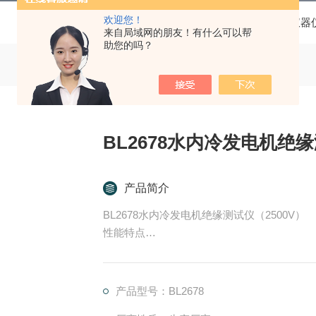
欢迎您！
当前位置：
首页
产品中心
进口仪器
来自局域网的朋友！有什么可以帮
助您的吗？
BL2678水内冷发电机绝缘
产品简介
BL2678水内冷发电机绝缘测试仪（2500V）
性能特点
1. 采用微电脑控制，菜单操作，大屏幕液晶LCD点阵显示，低压屏蔽法测量，性能稳定，属智能化
仪表。
产品型号：BL2678