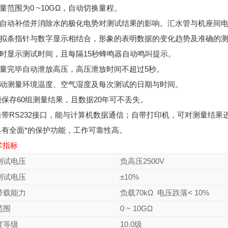
测量范围为0 ~10GΩ，自动切换量程。
 能自动补偿并消除水的极化电势对测试结果的影响。汇水管与机座间电
 模拟条指针与数字显示相结合，形象的表明数据的变化趋势及准确的
 随时显示测试时间，且每隔15秒蜂鸣器自动鸣叫提示。
 测量完毕自动泄放高压，高压泄放时间不超过5秒。
 自动测量环境温度、空气湿度及每次测试的日期与时间。
 能保存60组测量结果，且数据20年可不丢失。
. 自带RS232接口，能与计算机数据通信；自带打印机，可对测量结
 具有全面*的保护功能，工作可靠性高。
术指标
测试电压
负高压2500V
测试电压
±10%
带载能力
负载70kΩ 电压跌落< 10%
范围
0 ~ 10GΩ
度等级
10.0级