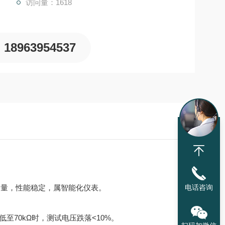
访问量：1618
吸收比、极化指数。
18963954537
测量，性能稳定，属智能化仪表。
电话咨询
至70kΩ时，测试电压跌落<10%。