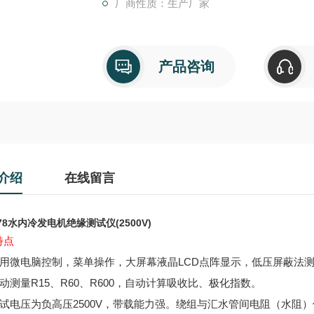
厂商性质：生产厂家
2. 自动测量R15、R60、R600，自动计算
3. 测试电压为负高压2500V，带载能力强。绕组与汇水管间电阻（水阻）低至70kΩ时，测试电压跌
落<10%。
产品咨询
4. 测量范围为0 ~10GΩ，自动
介绍
在线留言
678水内冷发电机绝缘测试仪(2500V)
特点
用微电脑控制，菜单操作，大屏幕液晶LCD
点阵显示，低压屏蔽法
自动测量R15、R60、R600，自动计算吸收比、极化指数。
测试电压为负高压2500V，带载能力强。绕组与汇水管间电阻（水阻）低