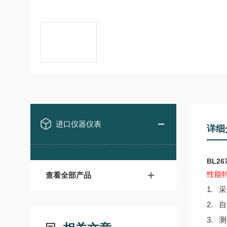
进口仪器仪表
详细
BL2
性能
查看全部产品
1.
采
2. 
3. 