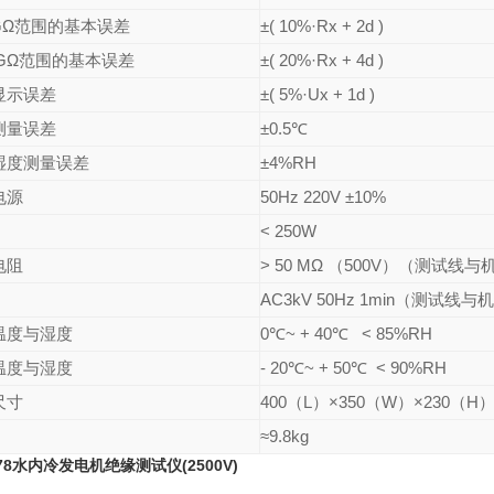
5GΩ范围的基本误差
±( 10%·Rx + 2d )
0GΩ范围的基本误差
±( 20%·Rx + 4d )
显示误差
±( 5%·Ux + 1d )
测量误差
±0.5℃
湿度测量误差
±4%RH
电源
50Hz 220V ±10%
< 250W
电阻
> 50 MΩ （500V）（测试线
AC3kV 50Hz 1min（测试线
温度与湿度
0℃~ + 40℃ < 85%RH
温度与湿度
- 20℃~ + 50℃ < 90%RH
尺寸
400（L）×350（W）×230（H
≈9.8kg
678水内冷发电机绝缘测试仪(2500V)