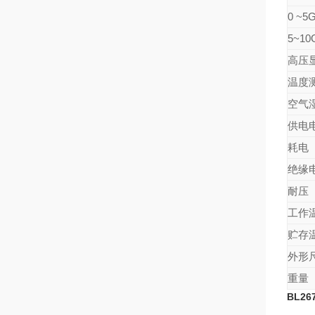
0 ~
5~1
高压
温度
空气
供电
耗电
绝缘
耐压
工作
贮存
外形
重量
BL2