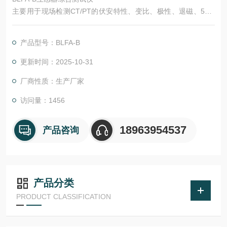
主要用于现场检测CT/PT的伏安特性、变比、极性、退磁、5%1
0%的误差曲线、二次侧回路检查和工频交流耐压等，单机输出电
压可达1000V，电流达到600A，能满足装机容量500KV输变电工
产品型号：BLFA-B
程检测环境。实验时仅需设定测试电压/电流值，不需要设置步
长，设备便能够自动升压/升流，并将互感器的伏安特性曲线或变
更新时间：2025-10-31
比、极性等实验结果快速显示出来，支持数据保存和现场打印，
厂商性质：生产厂家
不但省去手动
访问量：1456
18963954537
产品咨询
产品分类
PRODUCT CLASSIFICATION