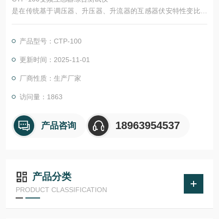
是在传统基于调压器、升压器、升流器的互感器伏安特性变比极
性综合测试仪基础上广泛听取用户意见、经过大量的市场调研、
深入进行理论研究之后研发的新一代革新型CT、PT测试仪器。
产品型号：CTP-100
装置采用高性能DSP和FPGA、*制造工艺，保证了产品性能稳定
可靠、功能完备、自动化程度高、测试效率高、在国内处于*水
更新时间：2025-11-01
平，是电力行业用于互感器的专业测试仪器。
厂商性质：生产厂家
访问量：1863
18963954537
产品咨询
产品分类
PRODUCT CLASSIFICATION