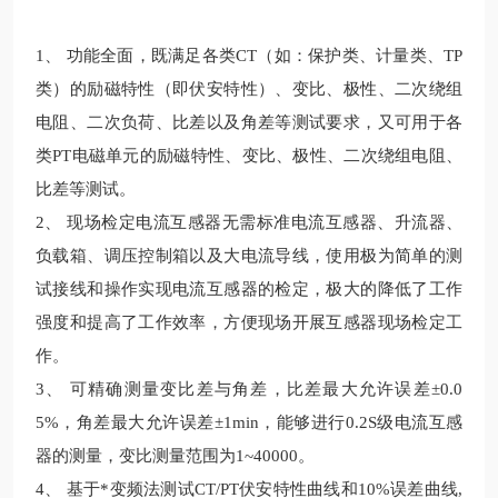
1、
功能全面，既满足各类
CT
（
如：保护类、计量类、
TP
类）的励磁特性（即伏安特性）、变比、极性、二次绕组
电阻、二次负荷、比差以及角差等测试要求，又可用于各
类
PT
电磁单元的励磁特性、变比、极性、二次绕组电阻、
比差等测试。
2、 现场检定电流互感器无需标准电流互感器、升流器、
负载箱、调压控制箱以及大电流导线，使用极为简单的测
试接线和操作实现电流互感器的检定，极大的降低了工作
强度和提高了工作效率，方便现场开展互感器现场检定工
作。
3、
可精确测量变比差与角差，比差最大允许误差
±
0.0
5%
，角差最大允许误差±
1min
，能够进行
0.2S
级电流互感
器的测量，变比测量范围为
1~40000
。
4、
基于*变频法测试
CT/PT伏安特性曲线和10%误差曲线,