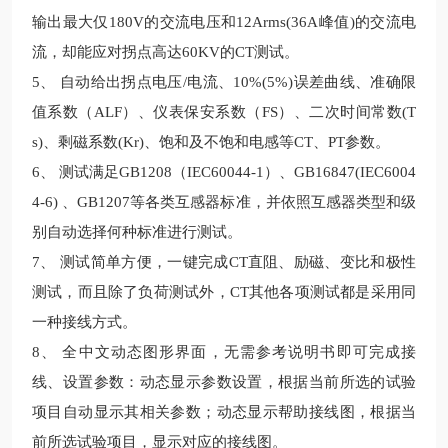
输出最大仅180V的交流电压和12Arms(36A峰值)的交流电
流，却能应对拐点高达60KV的CT测试。
5、
自动
给出拐点电压/
电流、
10%(5%)
误差曲线、准确限
值系数（
ALF
）、仪表保安系数（
FS
）、二次时间常数
(T
s)、剩磁系数(Kr)
、饱和及不饱和电感等
CT
、
PT
参数。
6、
测试满足
GB1208
（
IEC60044-1
）、
GB16847(IEC6004
4-6)
、
GB1207
等各类互感器标准，并依照互感器类型和级
别自动选择何种标准进行测试。
7、
测试简单方便，一键完成
CT
直阻、励磁、变比和极性
测试，而且
除了
负荷测试
外，
CT
其他各项
测试都是
采用
同
一
种
接线
方式。
8、
全
中文动态
图形界面
，无需参考说明书即可完成接
线、设置参数：动态显示参数设置，根据当前所选的试验
项目自动显示其相关参数；动态显示帮助接线图，根据当
前所选试验项目，显示对应的接线图。