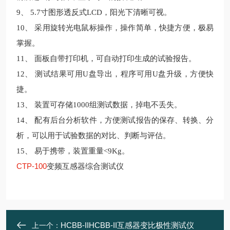
9、 5.7
寸图形透反式
LCD
，阳光下清晰可视。
10、 采用旋转光电鼠标操作，操作简单，快捷方便，极易
掌握。
11、 面板自带打印机，可自动打印生成的试验报告。
12、
测试结果可用
U
盘导出，程序可用
U
盘升级，方便快
捷。
13、
装置可存储
1000
组测试数据，掉电不丢失。
14、 配有后台分析软件，方便测试报告的保存、转换、分
析，可以用于试验数据的对比、判断与评估。
15、 易于携带，
装置重量
<9Kg。
CTP-100
变频互感器综合测试仪
HCBB-IIHCBB-II互感器变比极性测试仪
上一个：