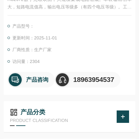
大，短路电流值高，输出电压等级多（有四个电压等级）。工作
原理为由机内电池作为电源经DC/DC变换产生的直流高压由E极
出经被测试品到达L极，从而产生一个从E到L极的电流，经过I/V
产品型号：
变换经除法器完成运算直接将被测的绝缘电阻值由LCD显示出
来。
更新时间：2025-11-01
厂商性质：生产厂家
访问量：2304
18963954537
产品咨询
产品分类
PRODUCT CLASSIFICATION