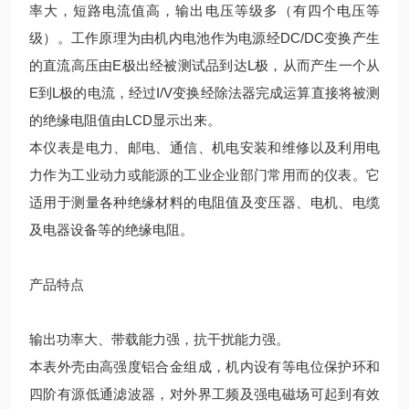
率大，短路电流值高，输出电压等级多（有四个电压等
级）。工作原理为由机内电池作为电源经DC/DC变换产生
的直流高压由E极出经被测试品到达L极，从而产生一个从
E到L极的电流，经过I/V变换经除法器完成运算直接将被测
的绝缘电阻值由LCD显示出来。
本仪表是电力、邮电、通信、机电安装和维修以及利用电
力作为工业动力或能源的工业企业部门常用而的仪表。它
适用于测量各种绝缘材料的电阻值及变压器、电机、电缆
及电器设备等的绝缘电阻。
产品特点
输出功率大、带载能力强，抗干扰能力强。
本表外壳由高强度铝合金组成，机内设有等电位保护环和
四阶有源低通滤波器，对外界工频及强电磁场可起到有效