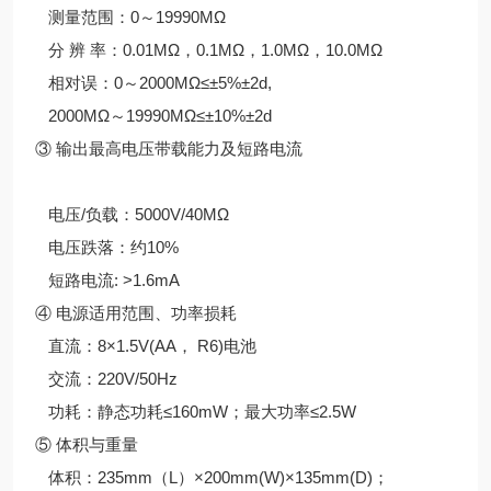
测量范围：0～19990MΩ
分
辨
率：0.01MΩ，0.1MΩ，1.0MΩ，10.0MΩ
相对误：0～2000MΩ≤±5%±2d,
2000MΩ～19990MΩ≤±10%±2d
③ 输出最高电压带载能力及短路电流
电压/负载：5000V/40MΩ
电压跌落：约10%
短路电流: >1.6mA
④ 电源适用范围、功率损耗
直流：8×1.5V(AA， R6)电池
交流：220V/50Hz
功耗：静态功耗≤160mW；最大功率≤2.5W
⑤ 体积与重量
体积：235mm（L）×200mm(W)×135mm(D)；