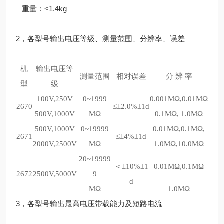
重量：<1.4kg
2，各型号输出电压等级、测量范围、分辨率、误差
机
输出电压等
测量范围
相对误差
分 辨 率
型
级
100V,250V
0~1999
0.001MΩ,0.01MΩ
2670
≤±2.0%±1d
500V,1000V
MΩ
0.1MΩ, 1.0MΩ
500V,1000V
0~19999
0.01MΩ,0.1MΩ,
2671
≤±4%±1d
2000V,2500V
MΩ
1.0MΩ,10.0MΩ
20~19999
＜±10%±1
0.01MΩ,0.1MΩ
2672
2500V,5000V
9
d
MΩ
1.0MΩ
3，各型号输出最高电压带载能力及短路电流