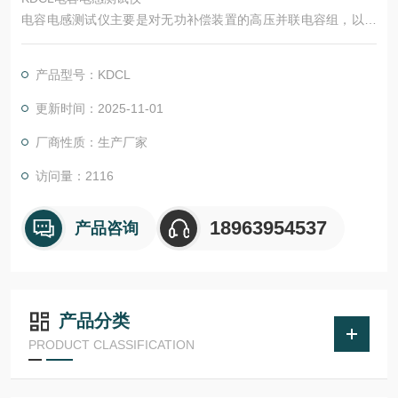
电容电感测试仪主要是对无功补偿装置的高压并联电容组，以及
电抗器的测量，其测量依据，符合SJ-255-10300电容测量仪国家
标准。针对变电站现场高压并联电容器组测量时存在的问题而专
产品型号：KDCL
门研制，它主要解决了以下问题：
更新时间：2025-11-01
△ 现场测量电容器不需拆除连接线，减化试验过程、有效提高工
厂商性质：生产厂家
作效率、避免损害电力设备；
访问量：2116
△ 完整参数测量，极易判别电容器的品质变化，及器件间连接导
体故障；
18963954537
产品咨询
△
产品分类
PRODUCT CLASSIFICATION