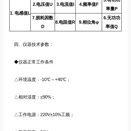
2.电压值U
3.电流值I
4.频率值F
率量P
1. 电感值L
7.损耗因数
6.无功功
8.电阻值R
9.相位角φ
D
率值Q
四、仪器技术参数：
◆仪器正常工作条件
△环境温度：-10℃～+40℃；
△相对湿度：≤90%；
△工作电源：220V±10%工频；