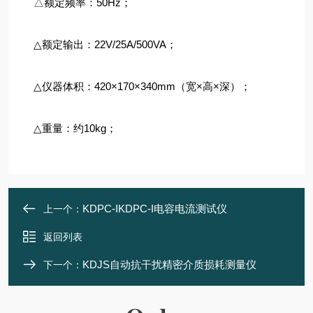
△额定频率：50Hz；
△额定输出：22V/25A/500VA；
△仪器体积：420×170×340mm（宽×高×深）；
△重量：约10kg；
KDPC-IKDPC-I电容电流测试仪
上一个：
返回列表
KDJS自动抗干扰精密介质损耗测量仪
下一个：