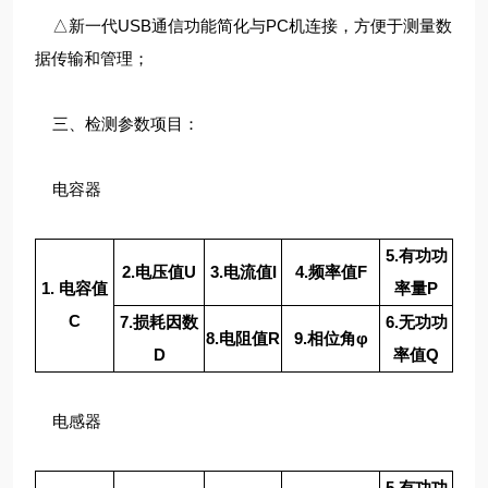
△新一代USB通信功能简化与PC机连接，方便于测量数
据传输和管理；
三、检测参数项目：
电容器
5.有功功
2.电压值U
3.电流值I
4.频率值F
1. 电容值
率量P
C
7.损耗因数
6.无功功
8.电阻值R
9.相位角φ
D
率值Q
电感器
5.有功功