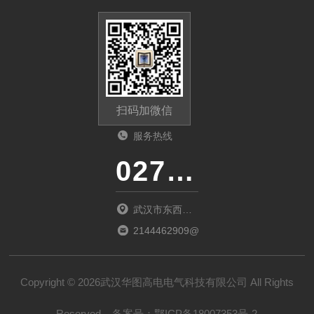
扫码加微信
服务热线
027-86536268
武汉市东西湖
区环湖中路源
2144462909@qq.com
源鑫工业园B
栋
Copyright © 2026武汉华图高电电气科技有限公司 All Rights
Reserved
备案号：
鄂ICP备18007353号-2