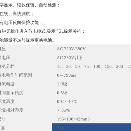
数字显示、读数保留、自动检测；
可在线、离线测试；
具有电压反向保护功能；
分钟无操作进入节电模式,显示""SL提示关机；
电池能量不足时提示更换电池。
电压
AC 220V/380V
线电压
AC 250V以下
电流分档
15、30、50、75、100、150、200、2
漏电动作时间范围
0～799ms
电流精度
1.0级
时间显示精度
0.5级
环境温度
0℃～40℃
环境相对湿度
＜85%
尺寸
195×100×42mm
3
量
3kg