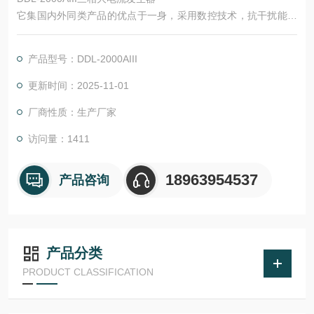
它集国内外同类产品的优点于一身，采用数控技术，抗干扰能力
强，和上一代升流器相比，由于采用低功耗、大容量的自藕调压
器和高导磁率铁芯制作的变流器，具有输出功率大，体积小，重
产品型号：DDL-2000AIII
量轻等优点。主要用于热继电器，电动机保护器，接触器，断器
器，空气开关，开关柜，断路器，保护屏校验。
更新时间：2025-11-01
厂商性质：生产厂家
访问量：1411
18963954537
产品咨询
产品分类
PRODUCT CLASSIFICATION