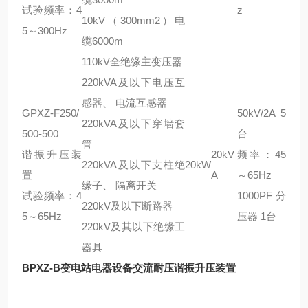
试验频率：4
z
10kV（300mm2）电
5～300Hz
缆6000m
110kV全绝缘主变压器
220kVA及以下电压互
感器、 电流互感器
GPXZ-F250/
50kV/2A 5
220kVA及以下穿墙套
500-500
台
管
谐振升压装
20kV
频率：45
220kVA及以下支柱绝
20kW
置
A
～65Hz
缘子、 隔离开关
试验频率：4
1000PF分
220kV及以下断路器
5～65Hz
压器 1台
220kV及其以下绝缘工
器具
BPXZ-B变电站电器设备交流耐压谐振升压装置