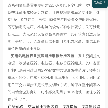
电话咨询
该系列耐压装置主要针对220KV及以下变电站一次电气设
备
交流耐压试验
设计制造。可按规程要求满足变压器、GI
S系统、SF6开关、电缆、套管等容性设备交流耐压试验。
既可满足高电压、小电流的设备试验条件要求，又可满足
低电压、大电流的设备试验条件要求，具有较宽的适用范
围，是地、市、县级高压试验部门及电力承装、修试工程
单位理想的耐压设备。
变电站电器设备交流耐压谐振升压装置
主要由变频控制
电源、激励变压器、电抗器、电容分压器组成。其中变频
控制电源采用进口的SPWM数字式波形发生芯片，频率分
辨率为16位，在20～300Hz时频率细度可达0.1Hz，同时采
用了正交非同步固定式载波调制方式，确保在整个频率区
间内输出波形良好；功率部分采用了*IPM模块，确保仪器
稳定和安全。
产品别称 ：
交流耐压谐振装置、变频谐振、变频串联谐