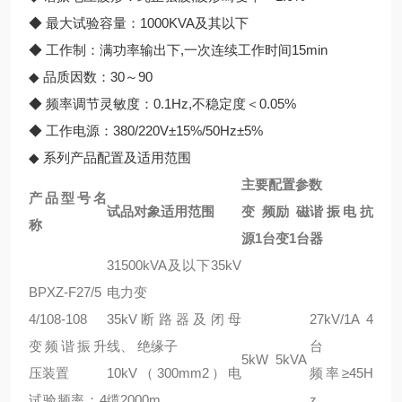
◆ 最大试验容量：1000KVA及其以下
◆ 工作制：满功率输出下,一次连续工作时间15min
◆ 品质因数：30～90
◆ 频率调节灵敏度：0.1Hz,不稳定度＜0.05%
◆ 工作电源：380/220V±15%/50Hz±5%
◆ 系列产品配置及适用范围
主要配置参数
产品型号名
试品对象适用范围
变频
励磁
谐振电抗
称
源1台
变1台
器
31500kVA及以下35kV
BPXZ-F27/5
电力变
4/108-108
35kV断路器及闭母
27kV/1A 4
变频谐振升
线、 绝缘子
台
5kW
5kVA
压装置
10kV（300mm2）电
频率≥45H
试验频率：4
缆2000m
z