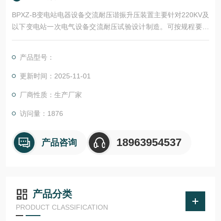
BPXZ-B变电站电器设备交流耐压谐振升压装置主要针对220KV及
以下变电站一次电气设备交流耐压试验设计制造。可按规程要求
满足变压器、GIS系统、SF6开关、电缆、套管等容性设备交流耐
压试验。既可满足高电压、小电流的设备试验条件要求，又可满
产品型号：
足低电压、大电流的设备试验条件要求，具有较宽的适用范围，
是地、市、县级高压试验部门及电力承装、修试工程单位理想的
更新时间：2025-11-01
耐压设备。
厂商性质：生产厂家
变电站电器设
访问量：1876
18963954537
产品咨询
产品分类
PRODUCT CLASSIFICATION