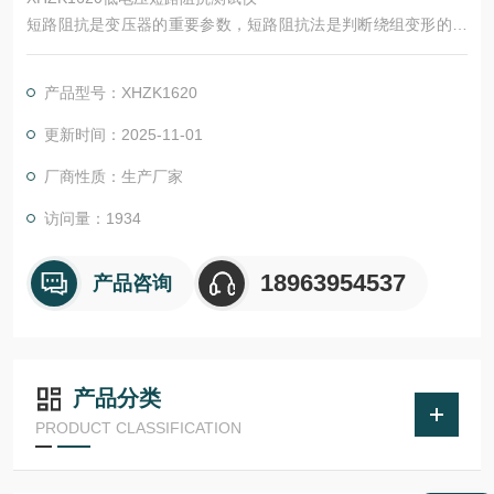
短路阻抗是变压器的重要参数，短路阻抗法是判断绕组变形的传
统方法，根据GB1094.5-2003和IEC60076-5:2000规定，短路电
抗的变化量是判断变压器绕组有无变形的判据。
产品型号：XHZK1620
低电压短路阻抗测试仪的功能特点
★可测量变压器短路阻抗、短路电抗、三相阻抗电压；
更新时间：2025-11-01
★可显示每次测试的电压、电流、功率、频率等参数；
厂商性质：生产厂家
★仅使用单相220V交流电
访问量：1934
18963954537
产品咨询
产品分类
PRODUCT CLASSIFICATION