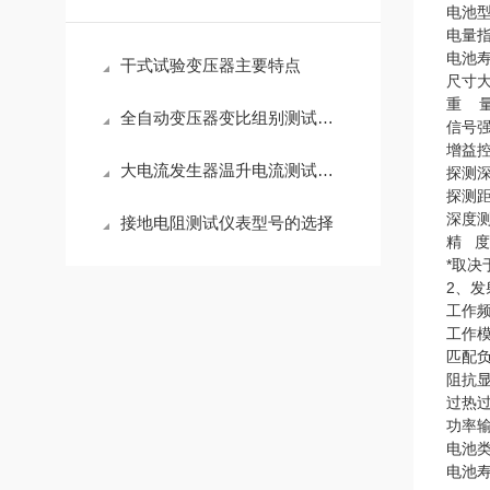
电池
电量
电池寿
干式试验变压器主要特点
尺寸大
重 量
全自动变压器变比组别测试仪的试验操作方法
信号强
增益控
大电流发生器温升电流测试系统简介
探测
探测距
深度测
接地电阻测试仪表型号的选择
精 度
*取
2、发
工作频
工作
匹配负
阻抗
过热
功率
电池
电池