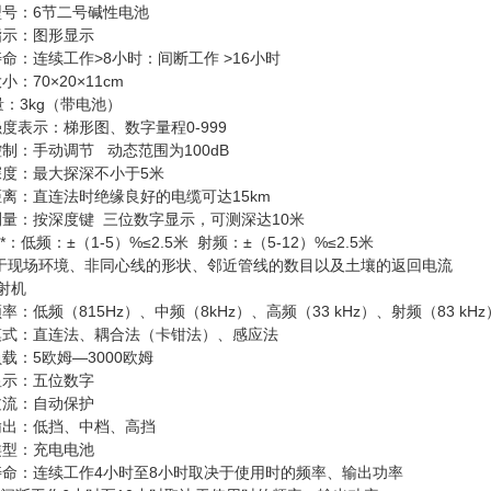
型号：6节二号碱性电池
指示：图形显示
命：连续工作>8小时：间断工作 >16小时
小：70×20×11cm
：3kg（带电池）
度表示：梯形图、数字量程0-999
制：手动调节 动态范围为100dB
深度：最大探深不小于5米
离：直连法时绝缘良好的电缆可达15km
量：按深度键 三位数字显示，可测深达10米
*：低频：±（1-5）%≤2.5米 射频：±（5-12）%≤2.5米
决于现场环境、非同心线的形状、邻近管线的数目以及土壤的返回电流
射机
率：低频（815Hz）、中频（8kHz）、高频（33 kHz）、射频（83 kHz
模式：直连法、耦合法（卡钳法）、感应法
载：5欧姆—3000欧姆
显示：五位数字
过流：自动保护
输出：低挡、中档、高挡
类型：充电电池
寿命：连续工作4小时至8小时取决于使用时的频率、输出功率