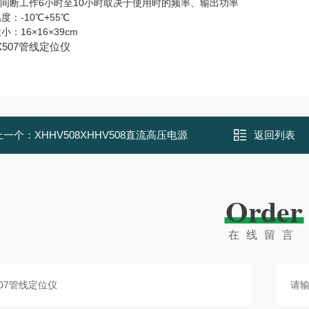
工作6小时至10小时取决于使用时的频率、输出功率
度：-10℃+55℃
小：16×16×39cm
X507管线定位仪
上一个：
XHHV508XHHV508直流高压电源
返回列表
Order
在线留言