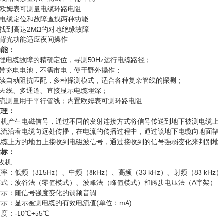
置欧姆表可测量电缆环路电阻
有电缆定位和故障查找两种功能
以找到高达2MΩ的对地绝缘故障
有背光功能适应夜间操作
功能：
电缆故障的精确定位，寻测50Hz运行电缆路径；
充电电池，不需市电，便于野外操作；
自动阻抗匹配，多种探测模式，适合各种复杂管线的探测；
线、多通道、直接显示电缆埋深；
测量用于平行管线；内置欧姆表可测环路电阻
原理：
射机产生电磁信号，通过不同的发射连接方式将信号传送到地下被测电缆
电流沿着电缆向远处传播，在电流的传播过程中，通过该地下电缆向地面
电缆上方的地面上接收到电磁波信号，通过接收到的信号强弱变化来判别
指标：
收机
率：低频（815Hz）、中频（8kHz）、高频（33 kHz）、射频（83 kHz
模式：波谷法（零值模式）、波峰法（峰值模式）和跨步电压法（A字架）
指示：随信号强度变化的调频音调
示：显示被测电缆的有效电流值(单位：mA)
度：-10℃+55℃