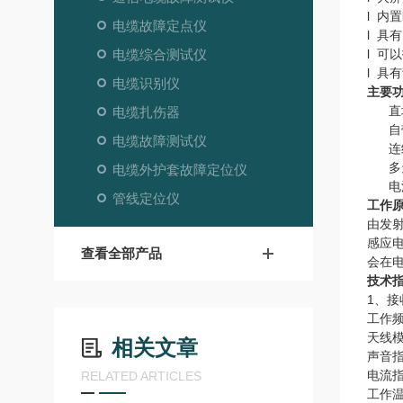
l 内
电缆故障定点仪
l 具
电缆综合测试仪
l 可
l 具
电缆识别仪
主要
直埋
电缆扎伤器
自带
电缆故障测试仪
连续
多天
电缆外护套故障定位仪
电流
管线定位仪
工作
由发
感应
查看全部产品
会在
技术
1、接
工作频
天线
相关文章
声音
电流指
RELATED ARTICLES
工作温