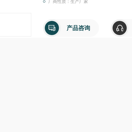
厂商性质：生产厂家
产品咨询
介绍
在线留言
HTLX-III电力安全工器具力
概
述：
厂研制的
HTLX-III
电力安全工器具力学性能试验机
，符合国家电力公
）要求，按《规程》完成各种预防性力学性能试验，广泛适用于电力
打印出符合《规程》要求的合格证。