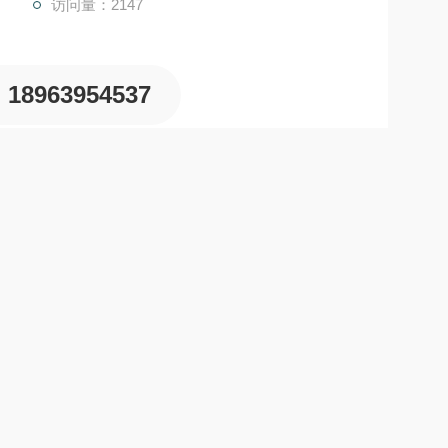
访问量：2147
18963954537
学性能试验机
司《电力安全工器具预防性试验规程》（国电发
[2002]7
、邮电、建筑等行业的安全、登高工具等力学试验。