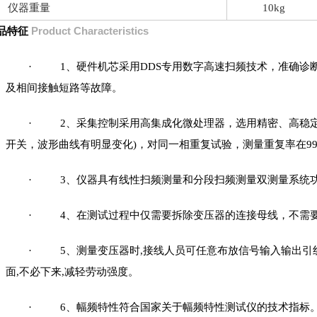
仪器重量
10kg
品特征
Product Characteristics
、硬件机芯采用
专用数字高速扫频技术，准确诊
·
1
DDS
及相间接触短路等故障。
、采集控制采用高集成化微处理器，选用精密、高稳
·
2
开关，波形曲线有明显变化
，对同一相重复试验，测量重复率在
)
9
、仪器具有线性扫频测量和分段扫频测量双测量系统
·
3
、在测试过程中仅需要拆除变压器的连接母线，不需
·
4
、测量变压器时
接线人员可任意布放信号输入输出引
·
5
,
面
不必下来
减轻劳动强度。
,
,
、幅频特性符合国家关于幅频特性测试仪的技术指标
·
6