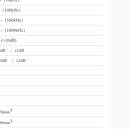
-
（
10kHz
）
（
100kHz
）
）
-
（
500kHz
）
）
-
（
1000kHz
）
～
(+20dB)
60dB
；
±1dB
00dB
；
±2dB
3
120mm
3
330mm