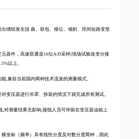
断出绕组发生扭
曲、鼓包、移位、倾斜、匝间短路变形
定元器件，高速双通道
位
采样
现场试验改变分接
16
A/D
(
以上。
9.5%
功能
兼容当前国内两种技术流派的测量模式。
,
要对变压器进行吊罩、拆装的情况下就完成所有测试。
线
对测量结果无影响
接线人员可停留在变压器油箱上
,
,
。横坐标（频率）具有线性分度及对数分度两种，因此