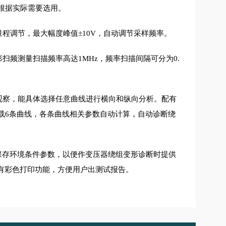
根据实际需要选用。
量程调节，最大幅度峰值
，自动调节采样频率。
±10V
形扫频测量扫描频率高达
，频率扫描间隔可分为
1MHz
0.
观察，能具体选择任意曲线进行横向和纵向分析。配有
载
条曲线，各条曲线相关参数自动计算，自动诊断绕
6
保存环境条件参数，以便作变压器绕组变形诊断时提供
有彩色打印功能，方便用户出测试报告。