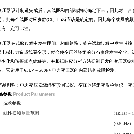
变压器设计制造完成后，其线圈和内部结构就确定下来，因此对一台
同，则每个线圈对应参数
、
就应该是确定的。因此每个线圈的频
(Ci
Li)
具有一定可比性。
变压器在试验过程中发生匝间、相间短路，或在运输过程中发生冲撞
因电磁拉力造成线圈变形，就会使变压器绕组的分布参数发生变化。
度变化和谐振频点偏移等。并根据响应分析方法研制开发的变压器绕
备。它适用于
～
电力变压器的内部结构故障检测。
63kV
500kV
产品别称：电力变压器绕组变形测试仪、变压器绕组变形检测仪、变
品参数
Product Parameters
技术参数
线性扫频测量范围
（
1kHz)
～
(
（
0.5kHz
）