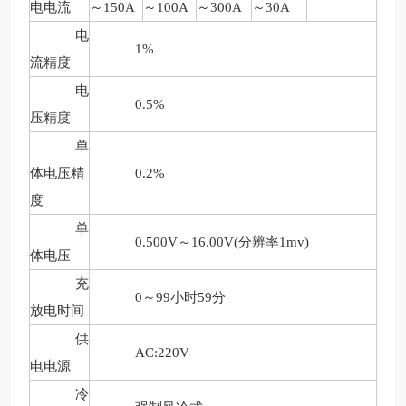
电电流
～
150A
～
100A
～
300A
～
30A
电
1%
流精度
电
0.5%
压精度
单
体电压精
0.2%
度
单
0.500V
～
16.00V(
分辨率
1mv)
体电压
充
0
～
99
小时
59
分
放电时间
供
AC:220V
电电源
冷