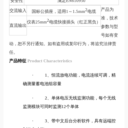
安全性
满足
EN610950
产品为
2
交流输入
国标公插座，适用
1
～
1.5mm
电缆
准，技术
2
仪表
25mm
电缆快接插头（红正黑负）
直流输出
参数与型
号如有变
动，恕不另行通知。如有盗用或复印行为，将追究法律责
任。
产品特征
Product Characteristics
、恒流放电功能，电流连续可调，精
·
1
确测量蓄电池组容量
、单体电压无线监测功能，每个无线
·
2
监测模块可同时监测
个单体
12
、带中文后台分析软件，具有远端控
·
3