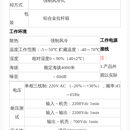
强制风冷式
却方式
包
铝合金拉杆箱
装
工作环境
工作电源
散热
强制风冷
接线
温度
工作范围：
-5
～
50℃
贮藏温度：
-40
～
70℃
注：
湿度
相对湿度
0
～
90%
（
40±2℃
）
产品外
1.
海拔
额定海拔
4000
米
观以实际
噪音
﹤
60dB
单相三线制
: 220V AC
（
–20%
～
+30%
），频率
:45
电压
～
65Hz
输入－机壳：
2200Vdc 1min
耐压测
输入－输出：
2200Vdc 1min
试
输出－机壳：
700Vdc 1min