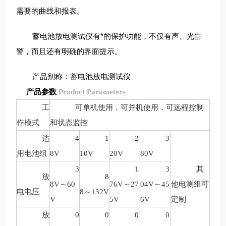
需要的曲线和报表。
蓄电池放电测试仪有*的保护功能，不仅有声、光告
警，而且还有明确的界面提示。
产品别称：蓄电池放电测试仪
产品参数
Product Parameters
工
可单机使用，可并机使用，可远程控制
作模式
和状态监控
适
4
1
2
3
用电池组
8V
10V
20V
80V
3
1
3
其
放
8
8V
～
60
76V
～
27
04V
～
45
他电测组可
电电压
8
～
132V
V
5V
6V
定制
放
0
0
0
0