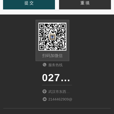
扫码加微信
服务热线
027-86536268
武汉市东西湖
区环湖中路源
2144462909@qq.com
源鑫工业园B