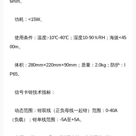
6mm。
功耗：<15W。
使用条件：温度:-10℃-40℃；湿度10-90％RH；海拔<45
00m。
体积：280mm×220mm×90mm；质量：2.0kg；防护：I
P65。
信号卡钳技术指标：
动态范围：钳双线（正负母线一起钳）范围：0-40A
（负载）；钳单线范围：-5A至+5A。