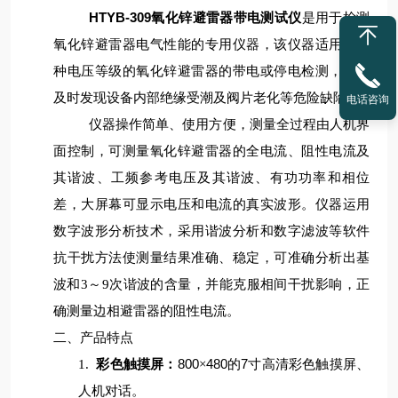
HTYB-309氧化锌避雷器带电测试仪
是用于检测
氧化锌避雷器电气性能的专用仪器，该仪器适用于各
种电压等级的氧化锌避雷器的带电或停电检测，从而
及时发现设备内部绝缘受潮及阀片老化等危险缺陷。
电话咨询
仪器操作简单、使用方便，测量全过程由人机界
面控制，可测量氧化锌避雷器的全电流、阻性电流及
其谐波、工频参考电压及其谐波、有功功率和相位
差，大屏幕可显示电压和电流的真实波形。仪器运用
数字波形分析技术，采用谐波分析和数字滤波等软件
抗干扰方法使测量结果准确、稳定，可准确分析出基
波和3～9次谐波的含量，并能克服相间干扰影响，正
确测量边相避雷器的阻性电流。
二、产品特点
800
480
7
1.
彩色触摸屏：
×
的
寸高清彩色触摸屏、
人机对话。