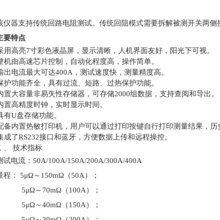
该仪器支持传统回路电阻测试。传统回阻模式需要拆解被测开关两侧
主要特点
采用高亮7寸彩色液晶屏，显示清晰，人机界面友好，阳光下可视。
整机由高速芯片控制，自动化程度高，操作简单。
输出电流最大可达400A，测试速度快，测量精度高。
保护功能齐全，具有过流、短路、过热保护功能。
内置大容量非易失性存储器，可存储2000组数据，支持查阅和导出。
内置高精度时钟，实时显示时间。
具有U盘存储功能。
配备内置热敏打印机，用户可以通过打印按键自行打印测量结果，历
集成了RS232接口和蓝牙，方便数据上传和远程操控。
 、 技术指标
测试电流：50A/100A/150A/200A/300A/400A
量程： 5μΩ～150mΩ（50A）；
5μΩ～70mΩ（100A）；
5μΩ～40mΩ（150A）；
5μΩ～30mΩ（200A）；