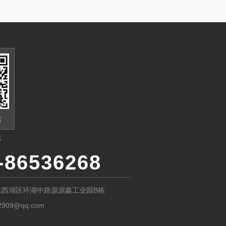
信
线
-86536268
东西湖区环湖中路源源鑫工业园B栋
2909@qq.com