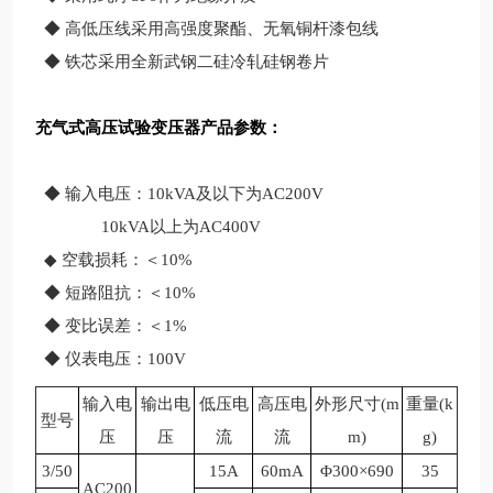
◆ 高低压线采用高强度聚酯、无氧铜杆漆包线
◆ 铁芯采用全新武钢二硅冷轧硅钢卷片
充气式高压试验变压器产品参数：
◆ 输入电压：10kVA及以下为AC200V
10kVA以上为AC400V
◆ 空载损耗：＜10%
◆ 短路阻抗：＜10%
◆ 变比误差：＜1%
◆ 仪表电压：100V
输入电
输出电
低压电
高压电
外形尺寸(m
重量(k
型号
压
压
流
流
m)
g)
3/50
15A
60mA
Φ300×690
35
AC200