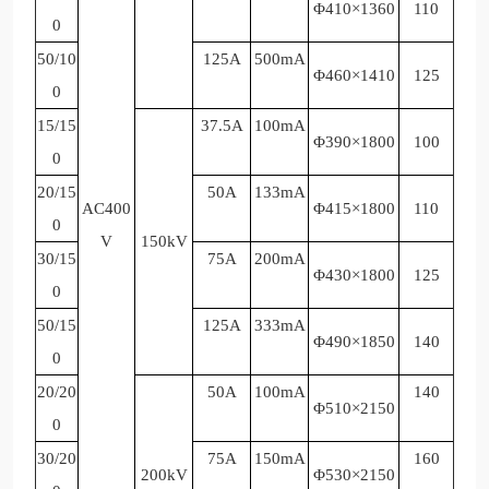
Φ410×1360
110
0
50/10
125A
500mA
Φ460×1410
125
0
15/15
37.5A
100mA
Φ390×1800
100
0
20/15
50A
133mA
AC400
Φ415×1800
110
0
V
150kV
30/15
75A
200mA
Φ430×1800
125
0
50/15
125A
333mA
Φ490×1850
140
0
20/20
50A
100mA
140
Φ510×2150
0
30/20
75A
150mA
160
200kV
Φ530×2150