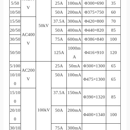
5/50
25A
100mA
Φ300×690
35
V
10/50
50A
200mA
Φ375×750
60
15/50
37.5A
300mA
Φ420×800
70
50kV
20/50
50A
400mA
Φ440×820
85
AC400
30/50
75A
600mA
Φ386×840
100
V
1000m
50/50
125A
Φ416×910
120
A
5/100
25A
50mA
Φ300×1300
65
AC200
10/10
50A
100mA
V
Φ475×1300
65
0
15/10
37.5A
150mA
Φ390×1320
85
0
100kV
20/10
50A
200mA
Φ400×1340
100
0
30/10
75A
300mA