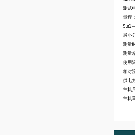
测试电
量程：5
5μΩ～
最小
测量时
测量
使用
相对
供电
主机
主机重