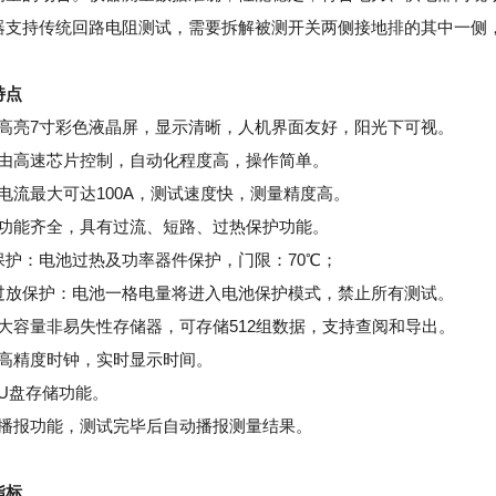
器支持传统回路电阻测试，需要拆解被测开关两侧接地排的其中一侧
特点
高亮
7寸彩色液晶屏，显示清晰，人机界面友好，阳光下可视。
整机由高速芯片控制，自动化程度高，操作简单。
出电流最大可达100A，测试速度快，测量精度高。
保护功能齐全，具有过流、短路、过热保护功能。
保护：电池过热及功率器件保护，门限：
70℃；
过放保护：电池一格电量将进入电池保护模式，禁止所有测试。
大容量非易失性存储器，可存储
512组数据
，支持查阅和导出。
内置高精度时钟，实时显示时间。
U盘存储功能。
语音播报功能，测试完毕后自动播报测量结果。
指标