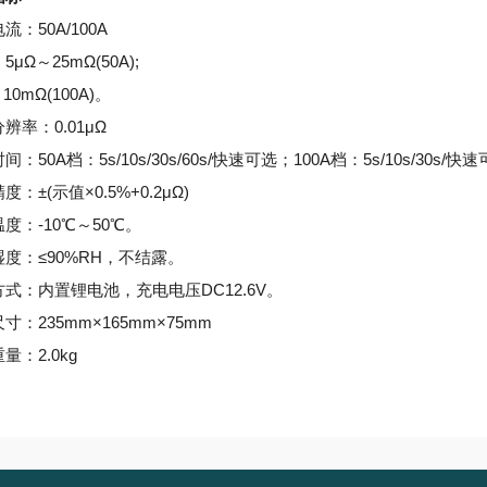
流：50A/100A
μΩ～25mΩ(50A);
10mΩ(100A)。
分辨率：
0.01μΩ
间：50A档：5s/10s/30s/60s/快速可选；100A档：5s/10s/30s/快
精度：
±(示值×0.5%+0.2μΩ)
温度：
-10℃～50℃。
湿度：
≤90%RH，不结露。
方式：内置锂电池，充电电压
DC12.6V。
尺寸：
235mm×165mm×75mm
量：2.0kg