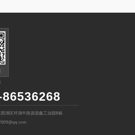
信
线
-86536268
东西湖区环湖中路源源鑫工业园B栋
2909@qq.com