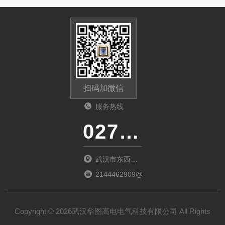
扫码加微信
服务热线
027-86536268
武汉市东西湖
区环湖中路源
2144462909@qq.com
源鑫工业园B
栋
Copyright © 2026武汉华图高电电气科技有限公司 All Rights