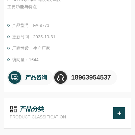
主要功能与特点
◆基本功能：本仪器采用压力传感器、电子流量计、环境温度传
产品型号：FA-9771
感器、环境湿度传感器、露点传感器，可以准确测量开关设备内
的压力，可以测试仪器使用环境的湿度，可以精确测量SF6的微
更新时间：2025-10-31
水含量。集五大测试指标于一身，可以一屏同时显示露点、微升
厂商性质：生产厂家
（Al/l）、压力、流量、温度、相对湿度、时间、日期等。为用户
建立SE6断路器运行中微水变化的档案提供参数。
访问量：1644
18963954537
产品咨询
产品分类
PRODUCT CLASSIFICATION