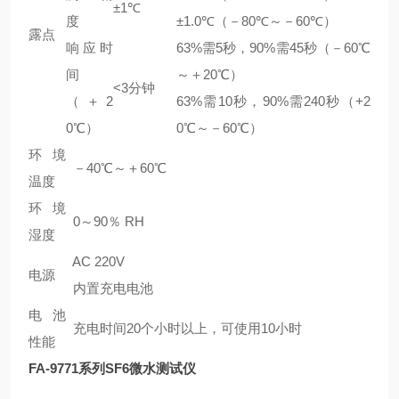
±1℃
度
±1.0℃（－80℃～－60℃）
露点
响应时
63%需5秒，90%需45秒（－60℃
间
～＋20℃）
<3分钟
（＋2
63%需10秒，90%需240秒（+2
0℃）
0℃～－60℃）
环境
－40℃～＋60℃
温度
环境
0～90％ RH
湿度
AC 220V
电源
内置充电电池
电池
充电时间20个小时以上，可使用10小时
性能
FA-9771系列SF6微水测试仪