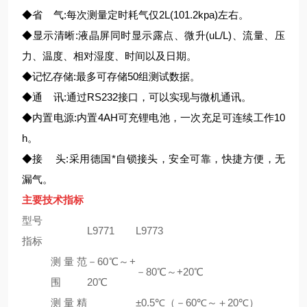
◆省 气:每次测量定时耗气仅2L(101.2kpa)左右。
◆显示清晰:液晶屏同时显示露点、微升(uL/L)、流量、压
力、温度、相对湿度、时间以及日期。
◆记忆存储:最多可存储50组测试数据。
◆通 讯:通过RS232接口，可以实现与微机通讯。
◆内置电源:内置4AH可充锂电池，一次充足可连续工作10
h。
◆接 头:采用德国*自锁接头，安全可靠，快捷方便，无
漏气。
主要技术指标
型号
L9771
L9773
指标
测量范
－60℃～+
－80℃～+20℃
围
20℃
测量精
±0.5℃（－60℃～＋20℃）