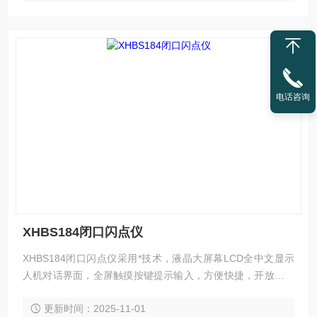
电话咨询
XHBS184闭口闪点仪
XHBS184闭口闪点仪采用*技术，液晶大屏幕LCD全中文显示
人机对话界面，全屏触摸按键提示输入，方便快捷，开放式、
模糊控制集成软件，模块化结构，符合国标、美国、欧盟等标
更新时间：2025-11-01
准。是理想的进口仪器替代产品，应用于铁路，航空，电力，