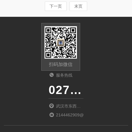
下一页
末页
扫码加微信
服务热线
027-86536268
武汉市东西湖
区环湖中路源
2144462909@qq.com
源鑫工业园B