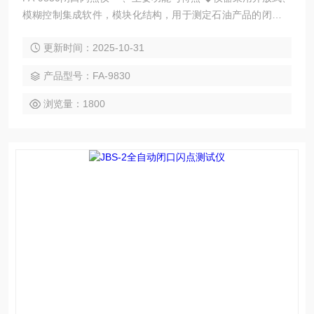
模糊控制集成软件，模块化结构，用于测定石油产品的闭口闪
点值； ◆采用新型高速数字信号处理器，工作可靠精度高； ◆
更新时间：2025-10-31
一台主机可同时控制多台测试炉进行多个样品测试，节省测试
时间； ◆ 检测、开盖、点火、报警、冷却、打印，整个实验过
产品型号：FA-9830
程自动完成； ◆铂合金电热丝、油灯点火方式； ◆大气压强自
动检测，自动修正测试结果； ◆ 采用新
浏览量：1800