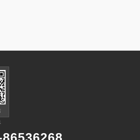
信
线
-86536268