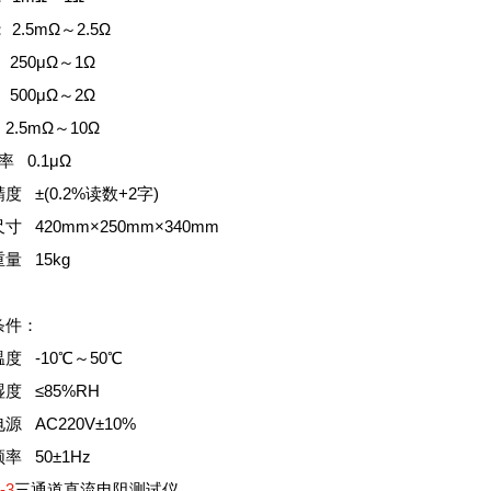
： 2.5mΩ～2.5Ω
 250μΩ～1Ω
 500μΩ～2Ω
2.5mΩ～10Ω
率 0.1μΩ
度 ±(0.2%读数+2字)
寸 420mm×250mm×340mm
量 15kg
条件：
度 -10℃～50℃
度 ≤85%RH
源 AC220V±10%
率 50±1Hz
-3
三通道直流电阻测试仪