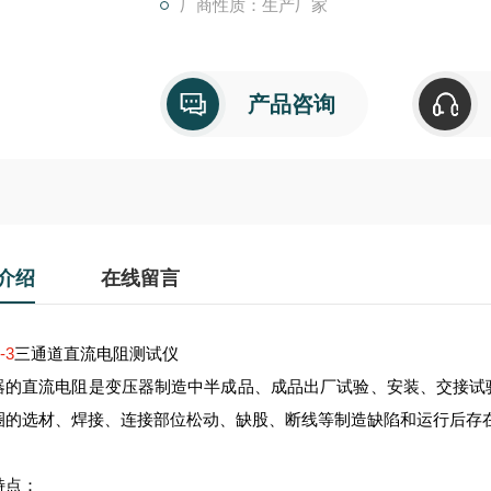
厂商性质：生产厂家
功能特点：
对星型接法有中性点引出的绕组测试时，仪器
产品咨询
直流电阻，大大节省测试时间；
显示、打印变压器的高中低压绕组的全部
介绍
在线留言
-3
三通道直流电阻测试仪
器的直流电阻是变压器制造中半成品、成品出厂试验、安装、交接试
圈的选材、焊接、连接部位松动、缺股、断线等制造缺陷和运行后存
特点：