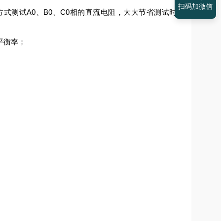
扫码加微信
式测试A0、B0、C0相的直流电阻，大大节省测试时
平衡率；