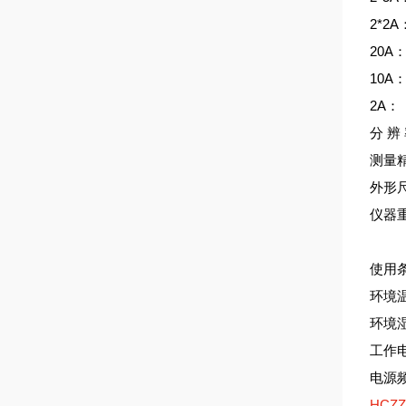
2*2A
20A：
10A：
2A： 
分 辨 
测量精
外形尺
仪器重
使用
环境温
环境湿
工作电
电源频
HCZZ