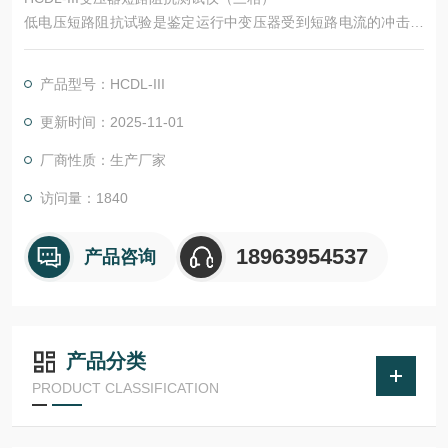
低电压短路阻抗试验是鉴定运行中变压器受到短路电流的冲击，
或变压器在运输和安装时受到机械力撞击后，检查其绕组是否变
形的直接方法，它对于判断变压器能否投入运行具有重要的意
产品型号：HCDL-III
义，也是判断变压器是否要求进行解体检查的依据之一。
更新时间：2025-11-01
变压器低电压短路阻抗测试仪，适用于电力变压器（单相或三
厂商性质：生产厂家
相）出厂、大修、预试以及交接试验中低电压负载阻抗测试。常
规试验项目中的基本项目
访问量：1840
18963954537
产品咨询
产品分类
PRODUCT CLASSIFICATION