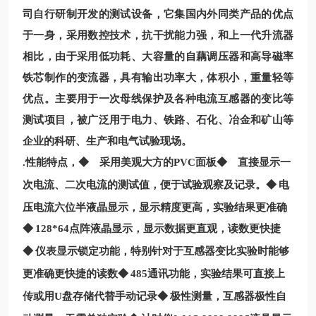
司自行研制开发的测试设备，它集国内外同类产品的优点
于一身，采用数控技术，抗干扰能力强，和上一代升流器
相比，由于采用低功耗、大容量的自藕调压器和高导磁率
铁芯制作的变流器，具有输出功率大，体积小，重量轻等
优点。主要用于一次母线保护及各种电流互感器的变比等
测试项目，被广泛用于电力、铁路、石化、冶金和矿山等
企业的科研、生产和电气试验现场。
.
性能特点，◆
采用美观大方的
PVC
面板◆
直接显示一
次电流、二次电流的测试值，便于试验观察及记录。◆
电
压电流六位半液晶显示，显示精度更高，实验结果更准确
◆
128*64
点阵液晶显示，显示数据更直观，读数更快捷
◆
仪表显示锁定功能，特别针对于互感器变比实验时能够
更准确更快捷的读数◆
485
通讯功能，实验结果可直接上
传或用
U
盘存储代替手动记录◆
极性测量，互感器极性自