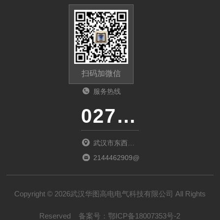
扫码加微信
服务热线
027-86536268
武汉市东西湖
区环湖中路源
2144462909@qq.com
源鑫工业园B
栋
Copyright © 2026武汉华图高电电气科技有限公司 All Rights
Reserved
备案号：
鄂ICP备18007353号-2