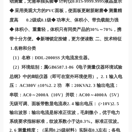
动测量，无需单独实验◆
计时仪
0.01S-9999.999S
液晶显示
◆
采用美观大方的
PVC
面板，使面板更耐脏耐磨◆
测量精
度高
0.2
级或
0.1
级◆
功率大、体积小、带负载能力强
◆
体积小、重量轻，体积只有同类产品的
30%
～
70%
，携
带十分方便。◆新增锁定按键，更方便读数
二、技术特征
1.
名称和分类
（
1
）名称：
DDL-2000SS
大电流发生器。
（
2
）环境组别：属
GB6587.1-86
《电子测量仪器环境试验
总纲》中的Ⅲ组仪器（即可在室外环境使用）。
2. 1
输入电
压：
AC380V
±
10%2. 2
功
率：
20KVA2. 3
输出电流：
串联：
AC0
～
2000A
（
10V
）并联：
AC00
～
4000A
（
5V
）
无级可调、面板带数显电流表
2. 4
输出电压：
(>10V)2. 5
输出波形：输出电流是标准正弦波，毛刺微小，优于电力
系统要求指标标准，纹波系数小于达
0.3%
。标准正弦波。
2. 6
测量精度：（采用
0.2S
级材料）实际在
0.3
左右；各电