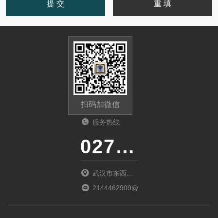
扫码加微信
服务热线
027-86536268
武汉市东西湖
区环湖中路源
2144462909@qq.com
源鑫工业园B
栋