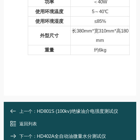
功率
＜40W
使用环境温度
5～40℃
使用环境湿度
≤85%
长380mm*宽310mm*高180
外型尺寸
mm
重量
约6kg
HD801S (100kv)绝缘油介电强度测试仪
上一个：
返回列表
HD402A全自动油微量水分测试仪
下一个：