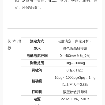
8.广泛应用于石油、化工、电力、铁路、农药、医
药、环保等部门。
技术指
滴定方式
电量滴定（库伦分析）
标
显示
彩色液晶触摸屏
电解电流控制
0～400mA自动控制
测量范围
1ug～200mg
灵敏阀
0.1µg H2O
10µg～1000µg±3µg，1mg
精确度
以上不大于0.3%
打印机
微型热敏打印机
电源
220V±10%、50Hz