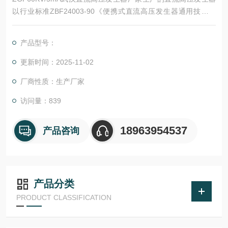
以行业标准ZBF24003-90《便携式直流高压发生器通用技术条
件》为设计依据。产品适用于电力、铁路、化工、发电厂等部门
对氧化锌避雷器、电力电缆、发电机、变压器、高压开关等设备
产品型号：
进行直流耐压试验。
更新时间：2025-11-02
厂商性质：生产厂家
访问量：839
18963954537
产品咨询
产品分类
PRODUCT CLASSIFICATION