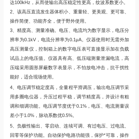
达
100kHz
，从而使输出高压稳定性更高，纹波系数更小。
2
、该高压直流发生器体积小、重量轻、更美观、更可靠、
操作简便、功能齐全，便于野外使用。
3
、精度高、测量准确。电压、电流均为数字显示，电压分
辨率为
0.1kV
，电流分辨率为
0.1
μ
A
。仪器使用时无需外加
高压测量仪，控制箱上的数字电压表可直接显示加在负载
试品上的电压值。仪器具有高、低压端测量泄漏电流，高
压端采用圆形屏蔽数字表显示，不怕放电冲击，抗干扰性
能好，适合现场使用。
4
、电压调节稳定度高，全量程平滑调压，输出电压调节采
用多圈电位器，升压过程平稳，调节精度高，并设计有粗
调和细调功能。电压调节度优于
0.1%
，电压、电流测量误
差小于
1.0%
，脉动系数优
0.5%
。
5
、负极性输出、零启动、连续可调、有过电压、过电流、
回零等保护功能。自动保护电路功能强，保护*可靠，操作