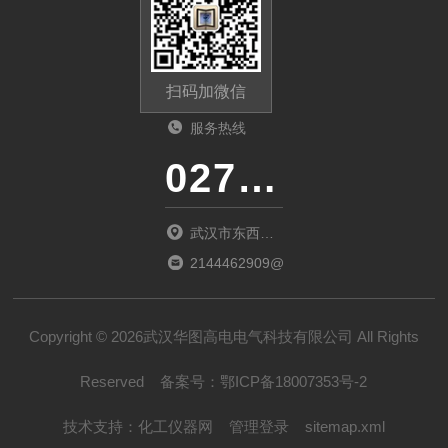
扫码加微信
服务热线
027-86536268
武汉市东西湖
区环湖中路源
2144462909@qq.com
源鑫工业园B
栋
Copyright © 2026武汉华图高电电气科技有限公司 All Rights
Reserved
备案号：
鄂ICP备18007353号-2
技术支持：
化工仪器网
管理登录
sitemap.xml