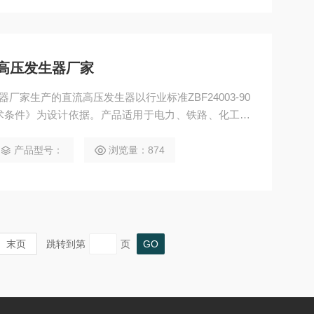
直流高压发生器厂家
生器厂家生产的直流高压发生器以行业标准ZBF24003-90
术条件》为设计依据。产品适用于电力、铁路、化工、
电力电缆、发电机、变压器、高压开关等设备进行直流
产品型号：
浏览量：874
末页
跳转到第
页