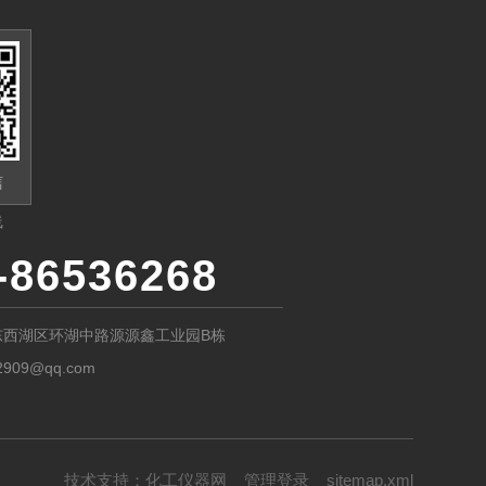
信
线
-86536268
东西湖区环湖中路源源鑫工业园B栋
2909@qq.com
技术支持：
化工仪器网
管理登录
sitemap.xml