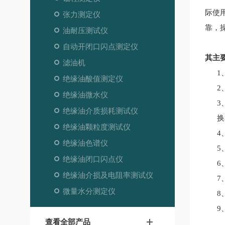
际使
张力测定仪
靠，
油耐压测试仪
自动开闭口闪点测定仪
其主
滤油机
1
绝缘油酸值测定仪
2
绝缘油微水仪
3
绝缘油介质损耗测试仪
换
绝缘油颗粒度测试仪
4
绝缘油色谱仪
5
绝缘油闭口闪点仪
6
绝缘油介损及电阻率测试仪
7
微量水分测定仪
8
9
查看全部产品