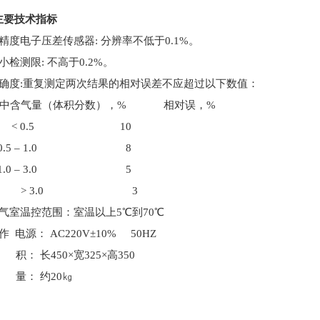
主要技术指标
精度电子压差传感器: 分辨率不低于0.1%。
小检测限: 不高于0.2%。
精确度:重复测定两次结果的相对误差不应超过以下数值：
含气量（体积分数），% 相对误，%
 0.5 10
.5 – 1.0 8
.0 – 3.0 5
> 3.0 3
脱气室温控范围：室温以上5℃到70℃
作 电源：
AC220
V±10% 50HZ
 积： 长
45
0×宽325×高350
 量： 约
2
0㎏