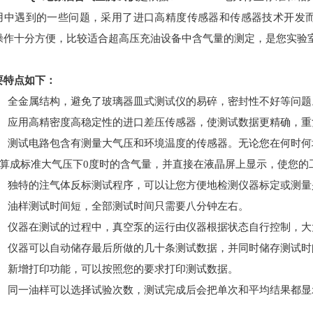
用中遇到的一些问题，采用了进口高精度传感器和传感器技术开发
操作十分方便，比较适合超高压充油设备中含气量的测定，是您实验
要特点如下：
、 全金属结构，避免了玻璃器皿式测试仪的易碎，密封性不好等问题
、 应用高精密度高稳定性的进口差压传感器，使测试数据更精确，
、
测试电路包含有测量大气压和环境温度的传感器。无论您在何时何
算成标准大气压下
0
度时的含气量，并直接在液晶屏上显示，使您的
、 独特的注气体反标测试程序，可以让您方便地检测仪器标定或测
、 油样测试时间短，全部测试时间只需要八分钟左右。
、 仪器在测试的过程中，真空泵的运行由仪器根据状态自行控制，
、 仪器可以自动储存最后所做的几十条测试数据，并同时储存测试
、 新增打印功能，可以按照您的要求打印测试数据。
、 同一油样可以选择试验次数，测试完成后会把单次和平均结果都