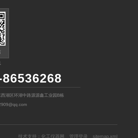
信
线
-86536268
东西湖区环湖中路源源鑫工业园B栋
2909@qq.com
技术支持：
化工仪器网
管理登录
sitemap.xml