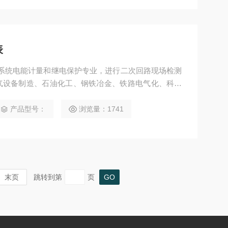
表
电力系统电能计量和继电保护专业，进行二次回路现场检测
气设备制造、石油化工、钢铁冶金、铁路电气化、科研
产品型号：
浏览量：1741
末页
跳转到第
页