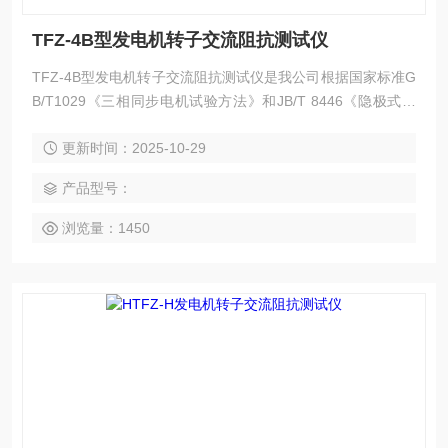
TFZ-4B型发电机转子交流阻抗测试仪
TFZ-4B型发电机转子交流阻抗测试仪是我公司根据国家标准G
B/T1029《三相同步电机试验方法》和JB/T 8446《隐极式同
步发电机转子匝间短路测量方法》的要求，在TFZ-3B型的基
更新时间：2025-10-29
础上增加了同步测量发电机转速的功能，采用发电机转速传感
器接口和的超高速微处理器，使用“单键飞梭”＋快捷键的操作
产品型号：
方式，功能更*，性能更*，使用更方便。具有工作可靠、操作
简便、测试精度高、小巧轻便等特点。
浏览量：1450