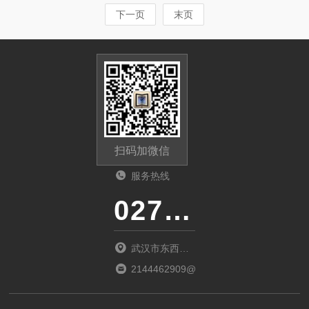
下一页
末页
扫码加微信
服务热线
027-86536268
武汉市东西湖
区环湖中路源
2144462909@qq.com
源鑫工业园B