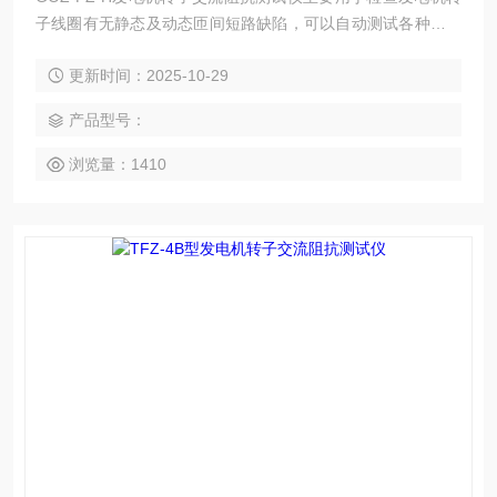
子线圈有无静态及动态匝间短路缺陷，可以自动测试各种同步
发电机的膛内、膛外及不同转速下的交流阻抗和功率损耗值，
更新时间：2025-10-29
还可兼做电压互感器、电流互感器的伏安特性及电力变压器的
单相短路、空载特性试验。
产品型号：
浏览量：1410