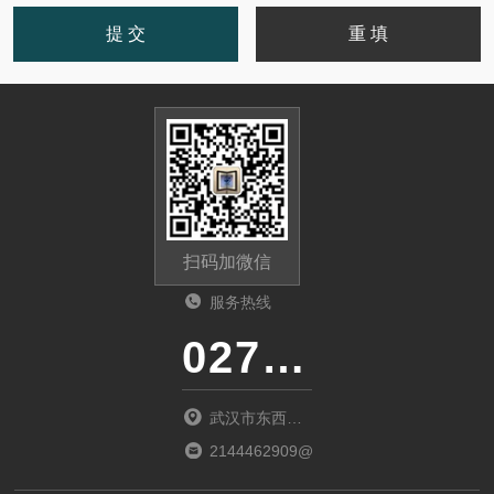
扫码加微信
服务热线
027-86536268
武汉市东西湖
区环湖中路源
2144462909@qq.com
源鑫工业园B