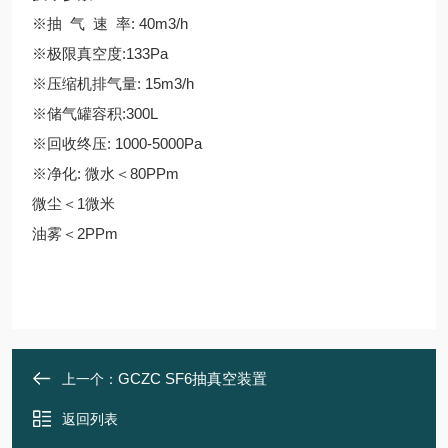
※抽 气 速 率: 40m3/h
※极限真空度:133Pa
※压缩机排气量: 15m3/h
※储气罐容积:300L
※回收终压: 1000-5000Pa
※净化: 微水＜80PPm
微尘＜1微米
油雾＜2PPm
GCZC SF6抽真空装置
上一个：
返回列表