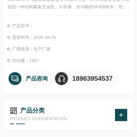
造的一种结构紧凑无油型、大容量、全功能的SF6回收车；包括S
F6气体的过滤和干燥等。整个回收车安装在一个非常坚固的金属
结构架上，底盘上装有4个实心轮胎，并有挂钩和刹车；SF6气体
产品型号：
回收车的气体管路是用紫铜管联接的，所有接口处都是采用硬联
接，保证管路之间的联接的可靠和优良的密封性，SF6气体的储
更新时间：2025-10-31
存容器是使用经过国家压力容器安全监察中心认可
厂商性质：生产厂家
访问量：1557
18963954537
产品咨询
产品分类
PRODUCT CLASSIFICATION