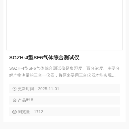
SGZH-4型SF6气体综合测试仪
SGZH-4型SF6气体综合测试仪是集湿度、百分浓度、主要分
解产物测量的三合一仪器，将原来要用三台仪器才能实现的功
能，集中于一台仪器。一次完成三项功能检测，大大节省设备
更新时间：2025-11-01
中的气体，有效保护环境，减少污染，同时减少用户的工作
量，提高了工作效率
产品型号：
浏览量：1712