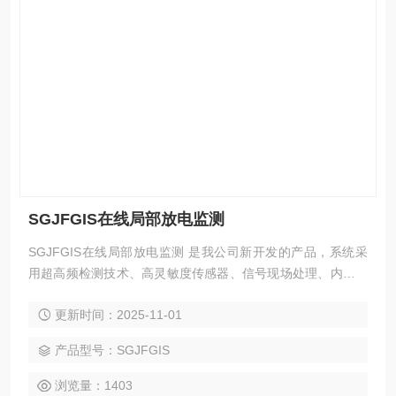
SGJFGIS在线局部放电监测
SGJFGIS在线局部放电监测 是我公司新开发的产品，系统采
用超高频检测技术、高灵敏度传感器、信号现场处理、内置专
家数据库、Web后台处理软、因特网接入技术等技术进行远程
更新时间：2025-11-01
实时在线监控和分析。具有*的性价比，非常适合在无人值守变
电站运行。 该局部放电在线监测系统能够长期运行，实时监测
产品型号：SGJFGIS
GIS 在运行过程中的局部放电情况，可以及时对GIS 绝缘异常
状态和放电性故障做出预警，实时掌握局放的发展趋势，
浏览量：1403