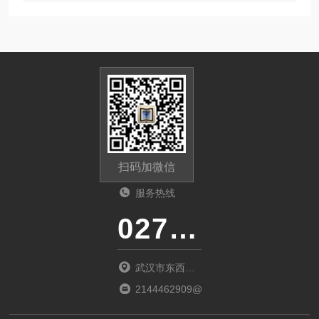
扫码加微信
服务热线
027-86536268
武汉市东西湖
区环湖中路源
2144462909@qq.com
源鑫工业园B