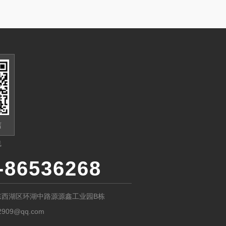
信
线
-86536268
东西湖区环湖中路源源鑫工业园B栋
2909@qq.com