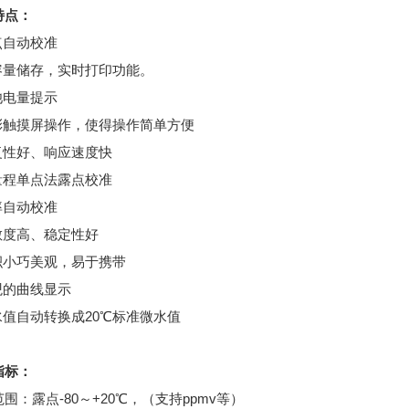
特点：
点自动校准
大容量储存，实时打印功能。
池电量提示
真彩触摸屏操作，使得操作简单方便
重复性好、响应速度快
全量程单点法露点校准
率自动校准
灵敏度高、稳定性好
体积小巧美观，易于携带
观的曲线显示
水值自动转换成20℃标准微水值
指标：
围：露点-80～+20℃，（支持ppmv等）