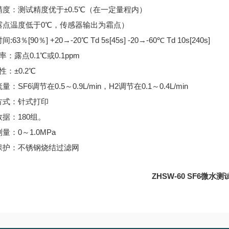
精度：测试精度优于±0.5℃（在一定量程内）
露点温度低于0℃，传感器输出为霜点）
:63％[90％] +20→-20℃ Td 5s[45s] -20→-60℃ Td 10s[240s]
 率：露点0.1℃或0.1ppm
性：±0.2℃
：SF6调节在0.5～0.9L/min，H2调节在0.1～0.4L/min
方式：针式打印
据：180组。
量：0～1.0MPa
保护：不锈钢烧结过滤网
ZHSW-60 SF6微水测