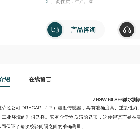
厂商性质：生产厂家
功能特点：
● 零点自动校准
● 大容量储存，实时打印功能。
● 电池电量提示
产品咨询
介绍
在线留言
ZHSW-60 SF6微水测
维萨拉公司 DRYCAP （ R ）湿度传感器，具有准确度高、重复
的工业环境的理想选择。它有化学物质清除选项，这使得该产品在
从而保证了每次校验间隔之间的准确测量。