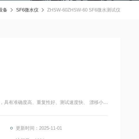
设备
SF6微水仪
ZHSW-60ZHSW-60 SF6微水测试仪
传感器，具有准确度高、重复性好、测试速度快、 漂移小等
的理想选择。它有化学物质清除选项，这使得该产品
确稳定的测量，从而保证了每次校验间隔之间的准确
更新时间：2025-11-01