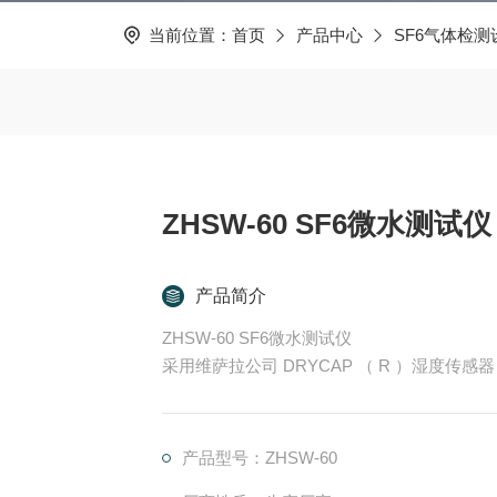
当前位置：
首页
产品中心
SF6气体检测
ZHSW-60 SF6微水测试仪
产品简介
ZHSW-60 SF6微水测试仪
采用维萨拉公司 DRYCAP （ R ）湿度
优点，是在低露点且需要控制干点的工业环境
在高浓度化学物质和清洁剂的环境中能进行精
测量。
产品型号：ZHSW-60