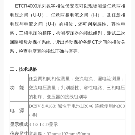
ETCR4000系列数字相位伏安表可以现场测量任意两相
电压之间（U-U）、任意两相电流之间（I-I）、及任意相
电压与电流之间（U-I）的相位，还可判别感性、容性电
路，三相电压的相序，检测变压器的接线组别，测试二次
回路和母差保护系统，读出差动保护各组CT之间的相位关
系，检查电度表的接线正确与否等。
二．技术规格
任意两相间相位测量；交流电流、漏电流测量；
功 能
交流电压测量；判别感性、容性电路、三相电压
的相序、变压器的接线组别等
DC9V＆#160; 碱性干电池LR6×6 连续使用约300
电 源
小时
显示模式
3-1/2 LCD显示
仪表尺寸
宽高厚：92mm×192mm×50mm