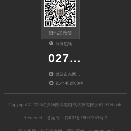
扫码加微信
服务热线
027-86536268
武汉市东西湖
区环湖中路源
2144462909@qq.com
源鑫工业园B
栋
Copyright © 2026武汉华图高电电气科技有限公司 All Rights
Reserved
备案号：
鄂ICP备18007353号-2
技术支持：
化工仪器网
管理登录
sitemap.xml