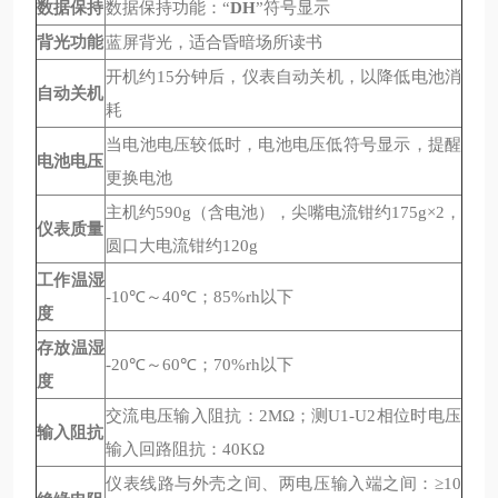
数据保持
数据保持功能：“
DH
”符号显示
背光功能
蓝屏背光，适合昏暗场所读书
开机约15分钟后，仪表自动关机，以降低电池消
自动关机
耗
当电池电压较低时，电池电压低符号显示，提醒
电池电压
更换电池
主机约590g（含电池），尖嘴电流钳约175g×2，
仪表质量
圆口大电流钳约120g
工作温湿
-10℃～40℃；85%rh以下
度
存放温湿
-20℃～60℃；70%rh以下
度
交流电压输入阻抗：2MΩ；测U1-U2相位时电压
输入阻抗
输入回路阻抗：40KΩ
仪表线路与外壳之间、两电压输入端之间：≥10