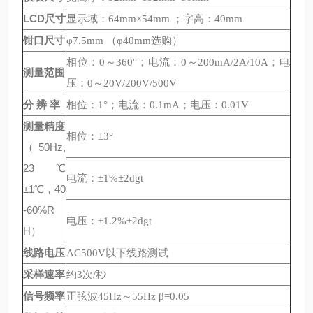
LCD
尺寸
显示域：64mm×54mm ；字高：40mm
钳口尺寸
φ7.5mm （φ40mm选购）
相位：0～360°；电流：0～200mA/2A/10A；电
测量范围
压：0～20V/200V/500V
分 辨 率
相位：1°；电流：0.1mA；电压：0.01V
测量精度
相位：±3°
（50Hz,
23℃
电流：±1%±2dgt
±1℃，40
-60%R
电压：±1.2%±2dgt
H）
线路电压
AC500V以下线路测试
采样速率
约3次/秒
信号频率
正弦波45Hz～55Hz β=0.05