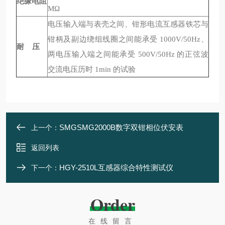
绝缘电阻
MΩ
电压输入端与表壳之间、钳形电流互感器铁芯与
钳柄及副边绕组线圈之间能承受 1000V/50Hz、
耐 压
两电压输入端之间能承受 500V/50Hz 的正弦波
交流电压历时 1min 的试验
SMGSMG2000B数字双钳相位伏安表
上一个：
返回列表
HGY-2510L互感器综合特性测试仪
下一个：
Order
在线留言