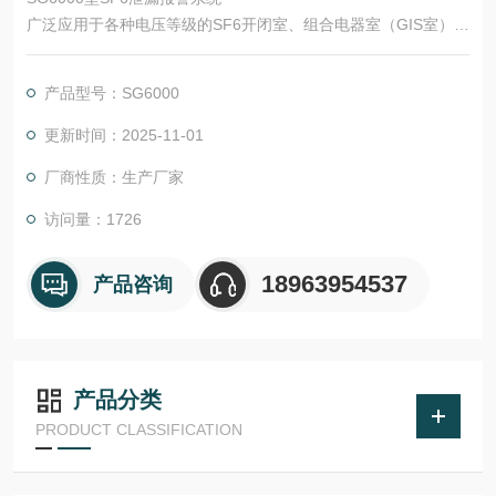
广泛应用于各种电压等级的SF6开闭室、组合电器室（GIS室）、
SF6主变室等，它主要检测环境空气中SF6气体含量和氧气含
量，当环境中SF6气体含量超标或缺氧，能实时进行报警，同时
产品型号：SG6000
自动开启通风机进行通风，并具有温湿度检测、工作状态语音提
示、远传报警、历史数据查询等诸多丰富功能。
更新时间：2025-11-01
厂商性质：生产厂家
访问量：1726
18963954537
产品咨询
产品分类
PRODUCT CLASSIFICATION