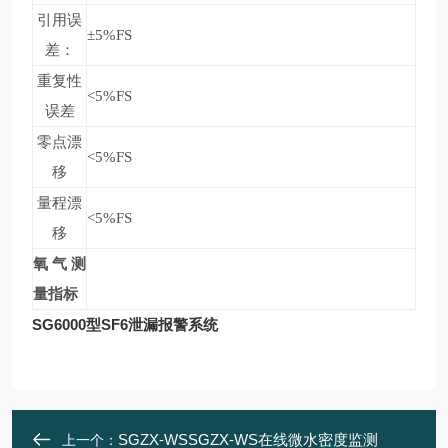
引用误
±5%FS
差：
重复性
<5%FS
误差
零点漂
<5%FS
移
量程漂
<5%FS
移
氧气测
量指标
SG6000型SF6泄漏报警系统
SGZX-WSSGZX-WS在线微水密度监测
上一个：